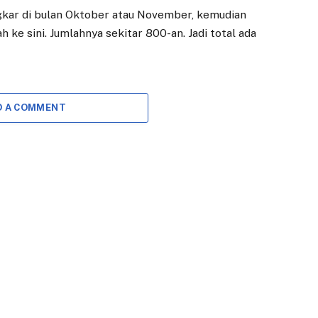
ongkar di bulan Oktober atau November, kemudian
 ke sini. Jumlahnya sekitar 800-an. Jadi total ada
D A COMMENT
EKONOMI
DAERAH
Dedie Rachim
Trem di Kota
Dorong
Bogor Diuji Coba