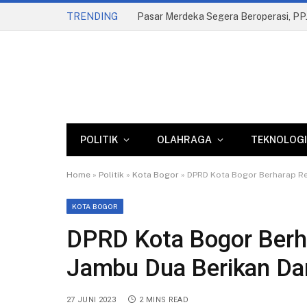
TRENDING
POLITIK
OLAHRAGA
TEKNOLOGI
Home
»
Politik
»
Kota Bogor
»
DPRD Kota Bogor Berharap Rev
KOTA BOGOR
DPRD Kota Bogor Berha
Jambu Dua Berikan Da
27 JUNI 2023
2 MINS READ