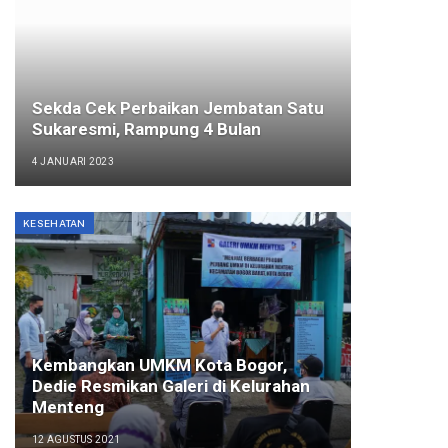
Sekda Cek Perbaikan Jembatan Satu
Sukaresmi, Rampung 4 Bulan
4 JANUARI 2023
KESEHATAN
Kembangkan UMKM Kota Bogor,
Dedie Resmikan Galeri di Kelurahan
Menteng
12 AGUSTUS 2021