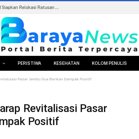
Pasar Merdeka Segera Beroperasi, PPJ Siapkan Relokasi Ratusan Pedagang dan PKL
PERISTIWA
KESEHATAN
KOLOM PENULIS
italisasi Pasar Jambu Dua Berikan Dampak Positif
rap Revitalisasi Pasar
mpak Positif