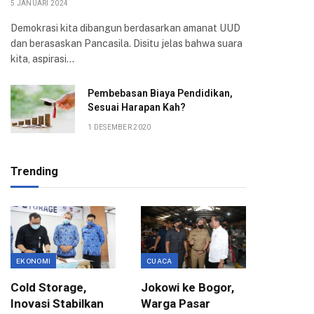
5 JANUARI 2024
Demokrasi kita dibangun berdasarkan amanat UUD
dan berasaskan Pancasila. Disitu jelas bahwa suara
kita, aspirasi…
Pembebasan Biaya Pendidikan,
Sesuai Harapan Kah?
1 DESEMBER 2020
Trending
EKONOMI
CUACA
EDUKASI
Cold Storage,
Jokowi ke Bogor,
Kunjun
Inovasi Stabilkan
Warga Pasar
Padang,