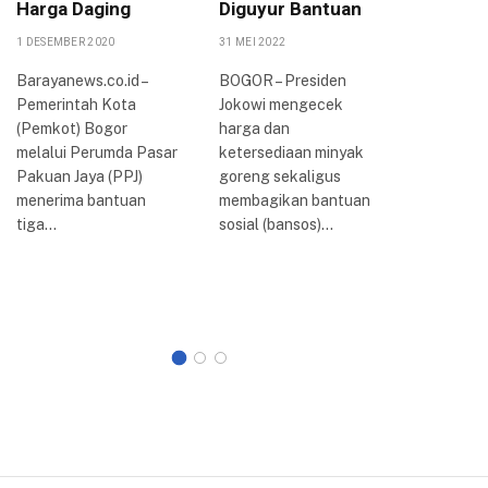
Harga Daging
Diguyur Bantuan
Papark
Pelayan
1 DESEMBER 2020
31 MEI 2022
Pening
Barayanews.co.id –
BOGOR – Presiden
Ekonom
Pemerintah Kota
Jokowi mengecek
23 AGUSTUS
(Pemkot) Bogor
harga dan
melalui Perumda Pasar
ketersediaan minyak
BOGOR – 
Pakuan Jaya (PPJ)
goreng sekaligus
berlangs
menerima bantuan
membagikan bantuan
kegiatan
tiga…
sosial (bansos)…
Nasional
Asosiasi
Kota Sel
Indonesi