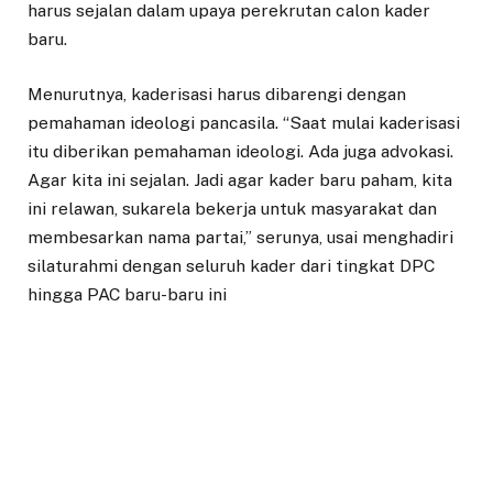
harus sejalan dalam upaya perekrutan calon kader
baru.
Menurutnya, kaderisasi harus dibarengi dengan
pemahaman ideologi pancasila. “Saat mulai kaderisasi
itu diberikan pemahaman ideologi. Ada juga advokasi.
Agar kita ini sejalan. Jadi agar kader baru paham, kita
ini relawan, sukarela bekerja untuk masyarakat dan
membesarkan nama partai,” serunya, usai menghadiri
silaturahmi dengan seluruh kader dari tingkat DPC
hingga PAC baru-baru ini
Politisi muda itu juga mengimbau, agar kader militan
Repdem agar adanya gebrakan di bulan November ini.
“Dibulan ini banyak momennya, harus ada gebrakan, di
hari pahlawan misalnya. Kita harus buat agenda
seperti kegiatan berbagi nasi box, berbagi ke anak
yatim, yaa pokoknya yang bersangkutan dengan