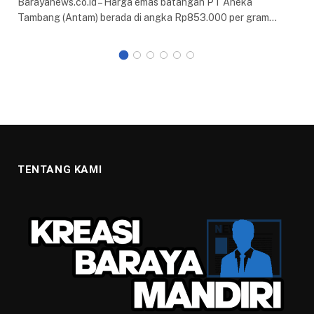
Barayanews.co.id – Harga emas batangan PT Aneka
Tambang (Antam) berada di angka Rp853.000 per gram…
TENTANG KAMI