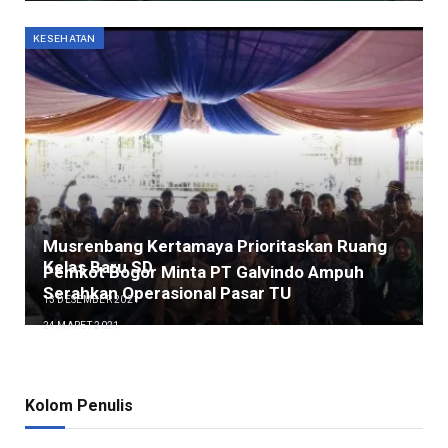
KESEHATAN
Musrenbang Kertamaya Prioritaskan Ruang
Kelas Baru SD
Pemkot Bogor Minta PT Galvindo Ampuh
Serahkan Operasional Pasar TU
13 DESEMBER 2021
24 MARET 2021
Kolom Penulis