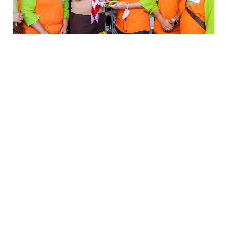
Berkesempatan hadir dilokasi, Wakil Wali Kota Bogor
Dedie A. Rachim didampingi Sekretaris Camat
(Sekcam) Bogor Timur dan Sekretaris Lurah (Seklur)
Katulampa.
Berbarengan dengan pengukuhan anggota Bogor
Hejo Foundation, komunitas pecinta lingkungan ini
diharapkan Dedie menjadi satu dari sekian banyak
masyarakat peduli lingkungan yang bisa menjaga alam
Kota Bogor.