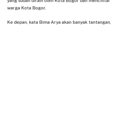
yang sudah diraih oleh Kota Bogor dan mencintai
warga Kota Bogor.
Ke depan, kata Bima Arya akan banyak tantangan,
cobaan dan dinamika yang akan dihadapi.