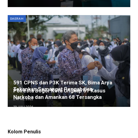
DAERAH
591 CPNS dan P3K Terima SK, Bima Arya
Tekankan Semangat Pengabdian
Polresta Bogor Kota Ungkap 61 Kasus
Narkoba dan Amankan 68 Tersangka
2 APRIL 2022
29 JULI 2026
Kolom Penulis