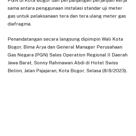
PGN di Kota Bogor dan perpanjangan perjanjian kerja
sama antara penggunaan instalasi standar uji meter
gas untuk pelaksanaan tera dan tera ulang meter gas
diafragma.
Penandatangan secara langsung dipimpin Wali Kota
Bogor, Bima Arya dan General Manager Perusahaan
Gas Negara (PGN) Sales Operation Regional II Daerah
Jawa Barat, Sonny Rahmawan Abdi di Hotel Swiss
Belinn, Jalan Pajajaran, Kota Bogor, Selasa (8/8/2023).
Ada dua kesepakatan, pertama tentang peningkatan
standarisasi dan perlindungan konsumen gas bumi
PGN di Kota Bogor yang ditandatangani Wali Kota
Bogor dan yang kedua adalah perpanjangan perjanjian
kerja sama antara penggunaan instalasi standar uji
meter gas untuk pelaksanaan tera dan tera ulang
meter gas diafragma yang ditandatangani Kepala