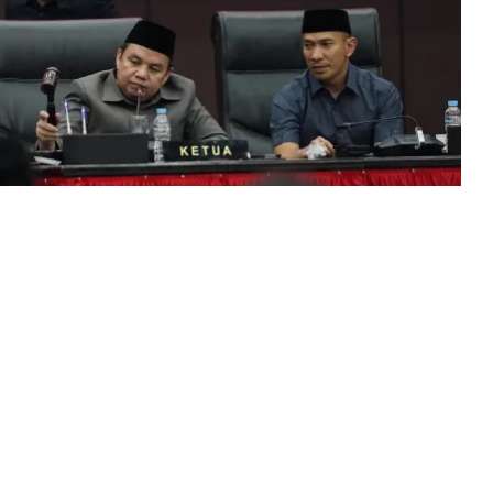
intah Kota Bogor mengesahkan rancangan APBD
 (25/9/2024). Pengesahan ini merupakan tindak
t.