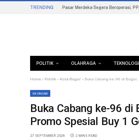
TRENDING
POLITIK
OLAHRAGA
TEKNOLOGI
Home
»
Politik
»
Kota Bogor
»
Buka Cabang ke-96 di Bogor, 
EKONOMI
Buka Cabang ke-96 di
Promo Spesial Buy 1 G
27 SEPTEMBER 2024
2 MINS READ