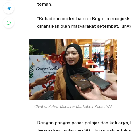
teman.
“Kehadiran outlet baru di Bogor menunjuk
dinantikan oleh masyarakat setempat,” ung
Chintya Zahra, Manager Marketing RamenYA!
Dengan pangsa pasar pelajar dan keluarg
terjangkau, mulai dari 30 ribu rupiah untu