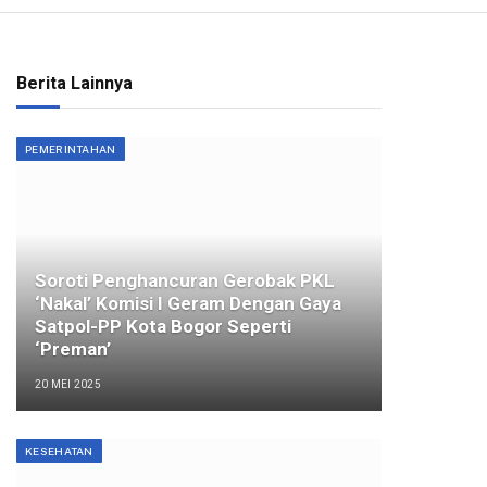
Berita Lainnya
PEMERINTAHAN
Soroti Penghancuran Gerobak PKL
‘Nakal’ Komisi I Geram Dengan Gaya
Satpol-PP Kota Bogor Seperti
‘Preman’
20 MEI 2025
KESEHATAN