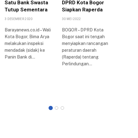
Satu Bank Swasta
DPRD Kota Bogor
Peruba
Tutup Sementara
Siapkan Raperda
PPAS 2
KUA-PP
3 DESEMBER 2020
30 MEI 2022
16 AGUSTUS
Barayanews.co.id – Wali
BOGOR – DPRD Kota
Kota Bogor, Bima Arya
Bogor saat ini tengah
Dewan Pe
melakukan inspeksi
menyiapkan rancangan
Rakyat D
mendadak (sidak) ke
peraturan daerah
Kota Bog
Panin Bank di…
(Raperda) tentang
rapat par
Perlindungan…
membaha
Kebijak