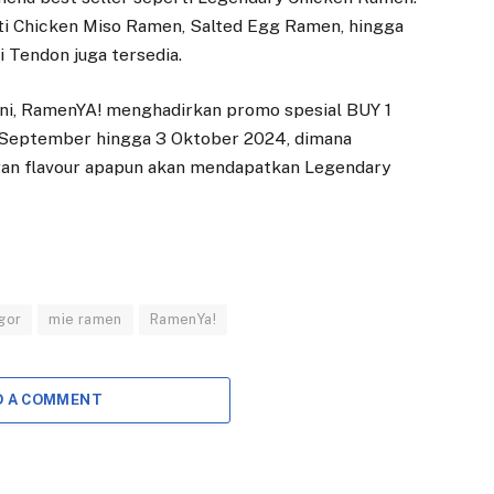
erti Chicken Miso Ramen, Salted Egg Ramen, hingga
i Tendon juga tersedia.
ni, RamenYA! menghadirkan promo spesial BUY 1
 September hingga 3 Oktober 2024, dimana
an flavour apapun akan mendapatkan Legendary
gor
mie ramen
RamenYa!
D A COMMENT
ANTI KORUPSI
EKONOMI
Wujudkan Dunia
Dedie Rachim
Usaha Antikorupsi,
Harap Gedung