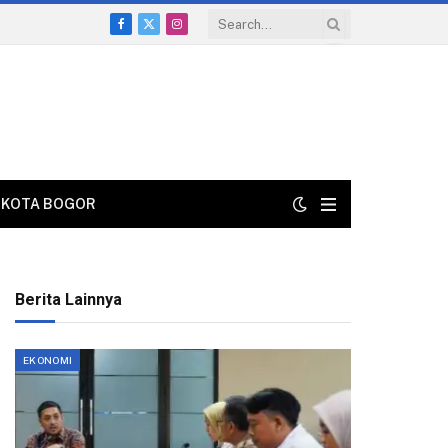
Facebook
X
Instagram
(Twitter)
KOTA BOGOR
Berita Lainnya
EKONOMI