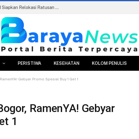
Pasar Merdeka Segera Beroperasi, PPJ Siapkan Relokasi Ratusan Pedagang dan PKL
PERISTIWA
KESEHATAN
KOLOM PENULIS
RamenYA! Gebyar Promo Spesial Buy 1 Get 1
 Bogor, RamenYA! Gebyar
et 1