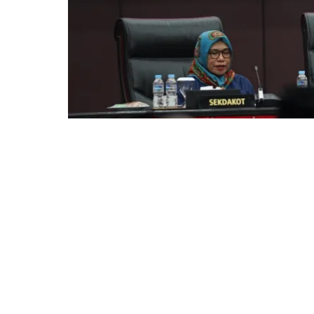
BOGOR – DPRD Kota Bogor bersama Pemer
Perubahan 2024 pada rapat paripurna, Rabu
lanjut dari hasil evaluasi gubernur Jawa Bara