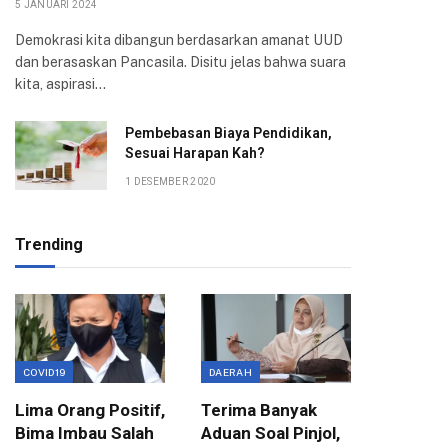
5 JANUARI 2024
Demokrasi kita dibangun berdasarkan amanat UUD
dan berasaskan Pancasila. Disitu jelas bahwa suara
kita, aspirasi…
Pembebasan Biaya Pendidikan,
Sesuai Harapan Kah?
1 DESEMBER 2020
Trending
COVID19
DAERAH
EKONOMI
Lima Orang Positif,
Terima Banyak
Wali Ko
Bima Imbau Salah
Aduan Soal Pinjol,
Sampai