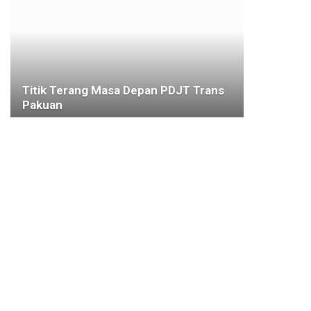
Titik Terang Masa Depan PDJT Trans
Pakuan
7 JUNI 2021
BOGOR
Dituding Jual Air Minum di Pasar,
Camat Bogor Tengah : Itu Tidak
Benar!