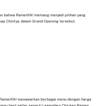
kan bahwa RamenYA! memang menjadi pilihan yang
kap Chintya, dalam Grand Opening tersebut.
a, RamenYA! menawarkan berbagai menu dengan harga
k menu best seller seperti Legendary Chicken Ramen.