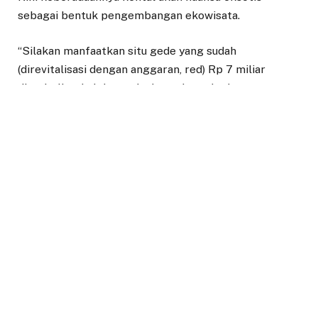
sebagai bentuk pengembangan ekowisata.
“Silakan manfaatkan situ gede yang sudah
(direvitalisasi dengan anggaran, red) Rp 7 miliar
direvitalisasi oleh provinsi, untuk peningkatan
ekonomi wisata,” tutur Ridwan Kamil.
Situ Gede merupakan sebuah danau alami dikawasan
Pusat Penelitian dan Pengembangan Kehutanan
(PUSLITBANG) sebagai pengelola kawasan hutan
konservasi yang sudah dikelola sebagai objek wisata
domestik.
Setelah di revitalisasi, kini wajah baru Situ Gede yang
berada di kawasan hutan lindung itu, semakin
berpotensi untuk menarik para wisatawan dengan
berbagai sarana rekreasi yang tersedia, seperti