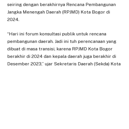
seiring dengan berakhirnya Rencana Pembangunan
Jangka Menengah Daerah (RPJMD) Kota Bogor di
2024.
“Hari ini forum konsultasi publik untuk rencana
pembangunan daerah. Jadi ini tuh perencanaan yang
dibuat di masa transisi, karena RPJMD Kota Bogor
berakhir di 2024 dan kepala daerah juga berakhir di
Desember 2023,” ujar Sekretaris Daerah (Sekda) Kota
Bogor, Syarifah Sofiah.
Sekda mengatakan, masa transisi ini sesuai dengan
Instruksi Menteri Dalam Negeri (Imendagri). Pasalnya,
RPJMD yang berakhir di 2024 perlu dibuat rencana
transisi yang dinamakan RPD 2025-2026. Konsultasi
publik yang dihadiri OPD, perguruan tinggi dan
organisasi masyarakat ini untuk menerima masukan