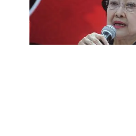
BOGOR
– Duka mendalam menyelimuti seluru
Perang Republik Indonesia (KRI) Nanggala 4