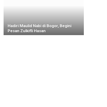
Hadiri Maulid Nabi di Bogor, Begini
Pesan Zulkifli Hasan
16 NOVEMBER 2020
BUDAYA
Pemkot dan Pemkab Bogor Bersatu
Lestarikan Cagar Budaya
17 AGUSTUS 2025