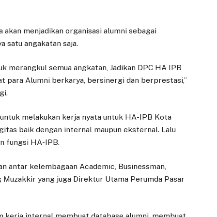
a akan menjadikan organisasi alumni sebagai
a satu angakatan saja.
tuk merangkul semua angkatan, Jadikan DPC HA IPB
 para Alumni berkarya, bersinergi dan berprestasi,”
gi.
ji untuk melakukan kerja nyata untuk HA-IPB Kota
itas baik dengan internal maupun eksternal. Lalu
n fungsi HA-IPB.
an antar kelembagaan Academic, Businessman,
g Muzakkir yang juga Direktur Utama Perumda Pasar
m kerja internal membuat database alumni, membuat