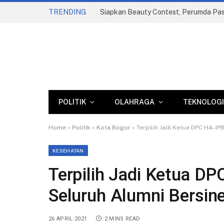
TRENDING
POLITIK
OLAHRAGA
TEKNOLOGI
Home
»
Politik
»
Kota Bogor
»
Terpilih Jadi Ketua DPC HA-IP
KESEHATAN
Terpilih Jadi Ketua DP
Seluruh Alumni Bersin
26 APRIL 2021
2 MINS READ