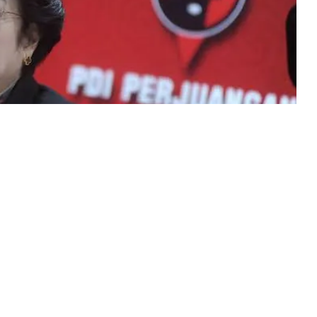
h rakyat Indonesia. Bagaimana tidak, 53 awak Kapal
02 gugur saat tugas mulia.