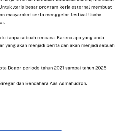
. Untuk garis besar program kerja esternal membuat
n masyarakat serta menggelar festival Usaha
or.
uatu tanpa sebuah rencana. Karena apa yang anda
sar yang akan menjadi berita dan akan menjadi sebuah
ota Bogor periode tahun 2021 sampai tahun 2025
n Siregar dan Bendahara Aas Asmahudroh.
EKONOMI
DAERAH
Kerja Sama
Kelurahan
Perumda Tirta
Katulampa Dorong