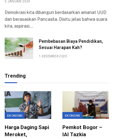
5 JANUARI 2024
Demokrasi kita dibangun berdasarkan amanat UUD
dan berasaskan Pancasila. Disitu jelas bahwa suara
kita, aspirasi…
Pembebasan Biaya Pendidikan,
Sesuai Harapan Kah?
1 DESEMBER 2020
Trending
EKONOMI
EKONOMI
BBM
Harga Daging Sapi
Pemkot Bogor –
Pemicu 
Meroket,
IAI Tazkia
Ketua 