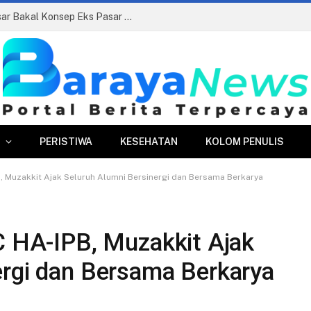
Siapkan Beauty Contest, Perumda Pasar Bakal Konsep Eks Pasar Bogor Jadi Kawasan Terpadu
PERISTIWA
KESEHATAN
KOLOM PENULIS
B, Muzakkit Ajak Seluruh Alumni Bersinergi dan Bersama Berkarya
C HA-IPB, Muzakkit Ajak
ergi dan Bersama Berkarya