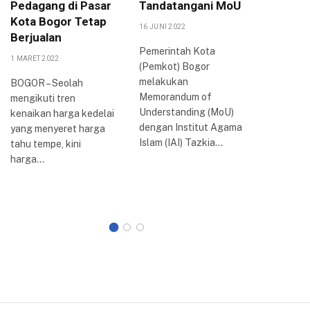
Pedagang di Pasar
Tandatangani MoU
Bogor :
Kota Bogor Tetap
Kenaik
16 JUNI 2022
Berjualan
9 SEPTEMBE
Pemerintah Kota
1 MARET 2022
(Pemkot) Bogor
BOGOR –
melakukan
Pemerint
BOGOR – Seolah
Memorandum of
harga BB
mengikuti tren
Understanding (MoU)
situasi e
kenaikan harga kedelai
dengan Institut Agama
sulit sep
yang menyeret harga
Islam (IAI) Tazkia…
tahu tempe, kini
harga…