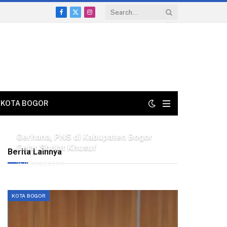
Facebook
X
Instagram
(Twitter)
KOTA BOGOR
Gerhana, PNS di Kabupaten Bogor
Gelar Sholat Khusuf
Berita Lainnya
26 DESEMBER 2019
KOTA BOGOR