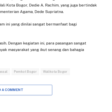
ali Kota Bogor, Dedie A. Rachim, yang juga bertindak
Kementerian Agama, Dede Supriatna.
m ini yang dinilai sangat bermanfaat bagi
DAERAH
EKONOMI
BRI Bogor
Dirum PPJ
sih. Dengan kegiatan ini, para pasangan sangat
Pajajaran Salurkan
Dikabarkan
anyak masyarakat yang ikut senang dan bahagia
Bantuan Tenda
Mundur, Dewan
dan Kursi untuk
Minta Segera Cari
Warga Desa
Plt
Cilember
5 AGUSTUS 2026
assal
Pemkot Bogor
Walikota Bogor
22 NOVEMBER 2025
BOGOR — Ketua
Komisi II DPRD Kota
BOGOR – PT Bank
D A COMMENT
Bogor, Achmad Rifky
Rakyat Indonesia
Alaydrus, merespons
(Persero) melalui BRI
pengajuan
Branch Office Bogor
pengunduran diri…
Pajajaran kembali