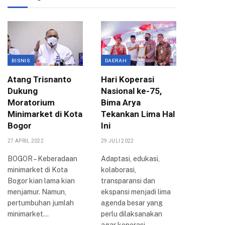
BISNIS
DAERAH
ANGGAR
Atang Trisnanto
Hari Koperasi
Komisi 
Dukung
Nasional ke-75,
APBD 2
Moratorium
Bima Arya
Berpih
Minimarket di Kota
Tekankan Lima Hal
Koperas
Bogor
Ini
UMKM
27 APRIL 2022
29 JULI 2022
17 OKTOBER
BOGOR – Keberadaan
Adaptasi, edukasi,
BOGOR – K
minimarket di Kota
kolaborasi,
DPRD Ko
Bogor kian lama kian
transparansi dan
telah sel
menjamur. Namun,
ekspansi menjadi lima
menggela
pertumbuhan jumlah
agenda besar yang
dengan m
minimarket…
perlu dilaksanakan