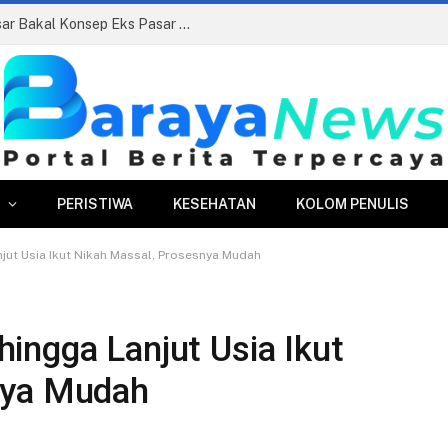
Pasar Merdeka Segera Beroperasi, PPJ Siapkan Relokasi Ratusan Pedagang dan PKL
PERISTIWA
KESEHATAN
KOLOM PENULIS
jut Usia Ikut Nikah Massal, Prosesnya Mudah
ingga Lanjut Usia Ikut
nya Mudah