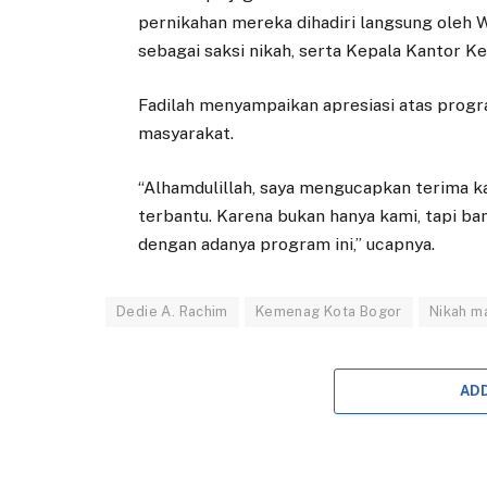
pernikahan mereka dihadiri langsung oleh W
sebagai saksi nikah, serta Kepala Kantor 
Fadilah menyampaikan apresiasi atas progra
masyarakat.
“Alhamdulillah, saya mengucapkan terima ka
terbantu. Karena bukan hanya kami, tapi b
dengan adanya program ini,” ucapnya.
Dedie A. Rachim
Kemenag Kota Bogor
Nikah m
AD