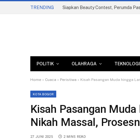
TRENDING
POLITIK
OLAHRAGA
TEKNOLOGI
Home
»
Cuaca
»
Peristiwa
»
Kisah Pasangan Muda hingga Lan
KOTA BOGOR
Kisah Pasangan Muda h
Nikah Massal, Proses
27 JUNI 2025
2 MINS READ