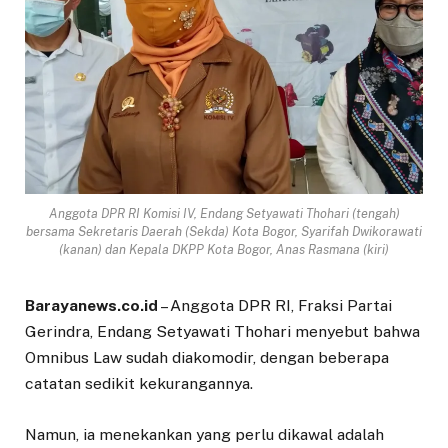
Anggota DPR RI Komisi IV, Endang Setyawati Thohari (tengah)
bersama Sekretaris Daerah (Sekda) Kota Bogor, Syarifah Dwikorawati
(kanan) dan Kepala DKPP Kota Bogor, Anas Rasmana (kiri)
Barayanews.co.id
– Anggota DPR RI, Fraksi Partai
Gerindra, Endang Setyawati Thohari menyebut bahwa
Omnibus Law sudah diakomodir, dengan beberapa
catatan sedikit kekurangannya.
Namun, ia menekankan yang perlu dikawal adalah