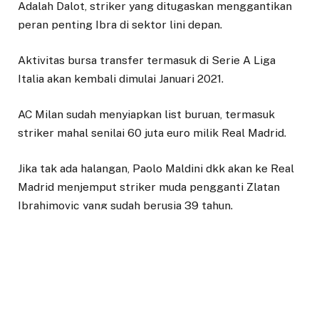
Adalah Dalot, striker yang ditugaskan menggantikan
peran penting Ibra di sektor lini depan.
Aktivitas bursa transfer termasuk di Serie A Liga
Italia akan kembali dimulai Januari 2021.
AC Milan sudah menyiapkan list buruan, termasuk
striker mahal senilai 60 juta euro milik Real Madrid.
Jika tak ada halangan, Paolo Maldini dkk akan ke Real
Madrid menjemput striker muda pengganti Zlatan
Ibrahimovic yang sudah berusia 39 tahun.
AC Milan dikabarkan siap untuk mengulurkan
tangannya kepada Luka Jovic yang tengah dirundung
kegalauan di Real Madrid.
AC Milan memang masih terus berkeinginan untuk