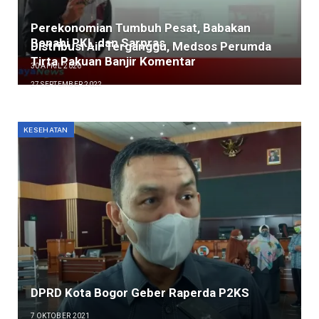
Perekonomian Tumbuh Pesat, Babakan
Benahi PKL dan Sarpras
Distribusi Air Terganggu, Medsos Perumda
Tirta Pakuan Banjir Komentar
30 APRIL 2026
27 SEPTEMBER 2022
KESEHATAN
DPRD Kota Bogor Geber Raperda P2KS
7 OKTOBER 2021