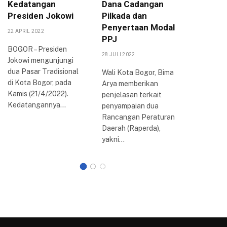
Kedatangan
Dana Cadangan
Sama, R
Presiden Jokowi
Pilkada dan
Kebera
Penyertaan Modal
Kampun
22 APRIL 2022
PPJ
11 OKTOBER
BOGOR – Presiden
28 JULI 2022
Jokowi mengunjungi
Pemerint
dua Pasar Tradisional
(Pemkot)
Wali Kota Bogor, Bima
di Kota Bogor, pada
menjalin 
Arya memberikan
Kamis (21/4/2022).
dengan U
penjelasan terkait
Kedatangannya…
Katolik 
penyampaian dua
(Unpar) 
Rancangan Peraturan
pendidika
Daerah (Raperda),
peneliti
yakni…