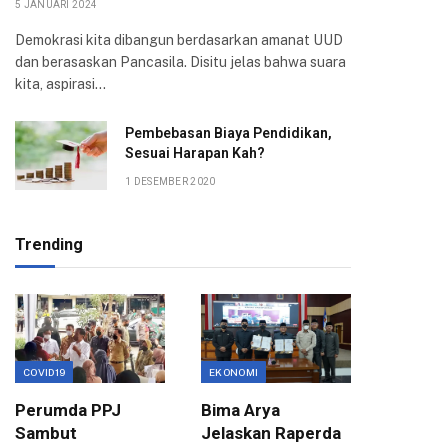
5 JANUARI 2024
Demokrasi kita dibangun berdasarkan amanat UUD
dan berasaskan Pancasila. Disitu jelas bahwa suara
kita, aspirasi…
Pembebasan Biaya Pendidikan,
Sesuai Harapan Kah?
1 DESEMBER 2020
Trending
COVID19
EKONOMI
EKONOMI
Perumda PPJ
Bima Arya
Pemkot
Sambut
Jelaskan Raperda
Unpar J