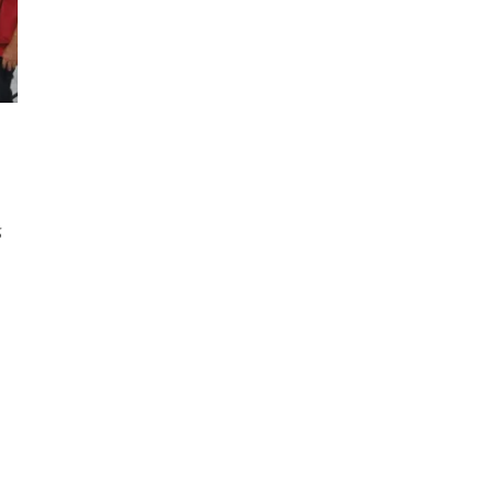
g
DAERAH
DAERAH
DPRD Kota Bogor
Ceu Atty Ajak
Terima Draft
Warga Bogor