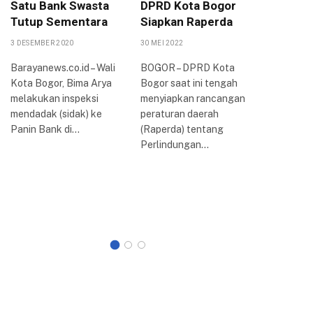
Satu Bank Swasta
DPRD Kota Bogor
Peruba
Tutup Sementara
Siapkan Raperda
PPAS 2
KUA-PP
3 DESEMBER 2020
30 MEI 2022
16 AGUSTUS
Barayanews.co.id – Wali
BOGOR – DPRD Kota
Kota Bogor, Bima Arya
Bogor saat ini tengah
Dewan Pe
melakukan inspeksi
menyiapkan rancangan
Rakyat D
mendadak (sidak) ke
peraturan daerah
Kota Bog
Panin Bank di…
(Raperda) tentang
rapat par
Perlindungan…
membaha
Kebijak