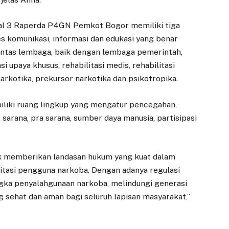
sal 3 Raperda P4GN Pemkot Bogor memiliki tiga
s komunikasi, informasi dan edukasi yang benar
intas lembaga, baik dengan lembaga pemerintah,
upaya khusus, rehabilitasi medis, rehabilitasi
narkotika, prekursor narkotika dan psikotropika.
liki ruang lingkup yang mengatur pencegahan,
 sarana, pra sarana, sumber daya manusia, partisipasi
tuk memberikan landasan hukum yang kuat dalam
itasi pengguna narkoba. Dengan adanya regulasi
ngka penyalahgunaan narkoba, melindungi generasi
ANTI KORUPSI
EKONOMI
 sehat dan aman bagi seluruh lapisan masyarakat,”
Wujudkan Dunia
Dedie Rachim
Usaha Antikorupsi,
Harap Gedung