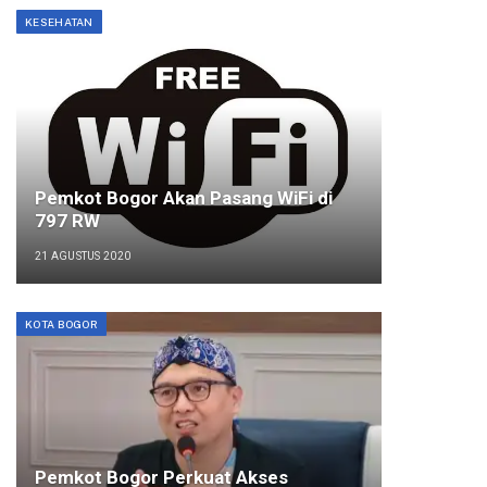
KESEHATAN
Pemkot Bogor Akan Pasang WiFi di
797 RW
21 AGUSTUS 2020
KOTA BOGOR
Pemkot Bogor Perkuat Akses