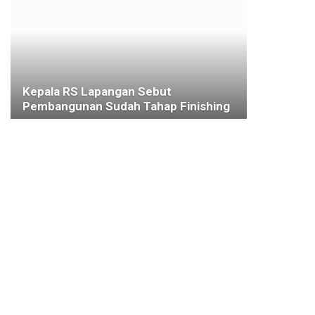
Kepala RS Lapangan Sebut
Pembangunan Sudah Tahap Finishing
8 JANUARI 2021
KESEHATAN
Permudah Pelayanan di Masa
Pandemi, Disdukcapil Kota Bogor
Luncurkan Drive Thru