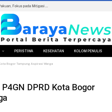
Edukasi Antikorupsi di Perumda Tirta Pakuan, Fokus pada Mitigasi Risiko dan AGHT
PERISTIWA
KESEHATAN
KOLOM PENULIS
Kota Bogor Tampung Aspirasi Warga
da P4GN DPRD Kota Bogor
rga