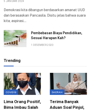
5 JANUARI 2024
Demokrasi kita dibangun berdasarkan amanat UUD
dan berasaskan Pancasila. Disitu jelas bahwa suara
kita, aspirasi…
Pembebasan Biaya Pendidikan,
Sesuai Harapan Kah?
1 DESEMBER 2020
Trending
COVID19
DAERAH
EKONOMI
Lima Orang Positif,
Terima Banyak
Wali Ko
Bima Imbau Salah
Aduan Soal Pinjol,
Sampai