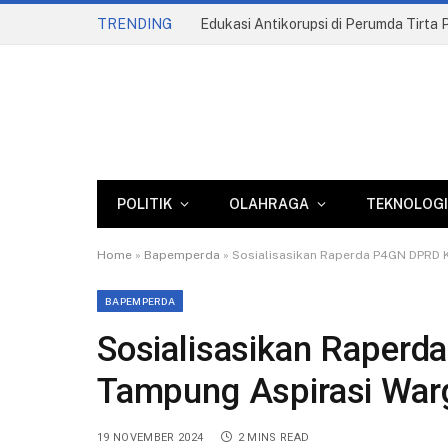
TRENDING
POLITIK
OLAHRAGA
TEKNOLOGI
Home
»
Bapemperda
»
Sosialisasikan Raperda P4GN DPRD 
BAPEMPERDA
Sosialisasikan Raper
Tampung Aspirasi Wa
19 NOVEMBER 2024
2 MINS READ