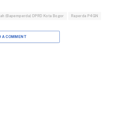
Pelaku Usaha Kota
Paviliun BSI
Bogor Ikuti Bimtek
Tingkatkan
Pelayanan dan
rah (Bapemperda) DPRD Kota Bogor
Raperda P4GN
28 MEI 2025
Kenyamanan
BOGOR – Sebanyak
Nasabah
100 pelaku usaha di
D A COMMENT
20 JANUARI 2026
Kota Bogor menghadiri
kegiatan Bimbingan
BOGOR – Wali Kota
Teknis (Bimtek)
Bogor, Dedie A.
Dunia…
Rachim, berharap
kehadiran Gedung
Paviliun Bank Syariah
Indonesia…