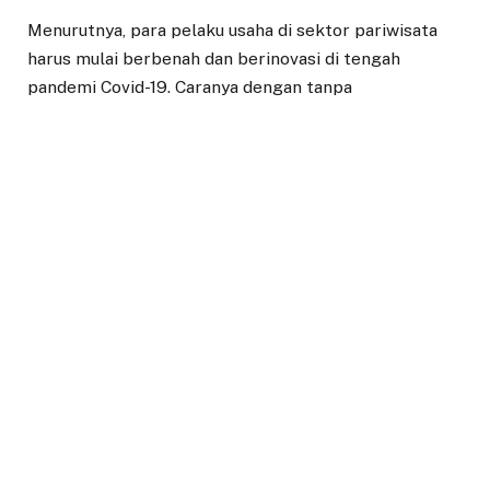
Menurutnya, para pelaku usaha di sektor pariwisata
harus mulai berbenah dan berinovasi di tengah
pandemi Covid-19. Caranya dengan tanpa
mengesampingkan standar protokol kesehatan dalam
melakukan bisnis.
“Saya mengajak para pelaku usaha wisata untuk terus
berinovasi. Kami dari Pemerintah Kabupaten Bogor
sudah mengizinkan beberapa tempat wisata untuk
buka dengan menjalankan protokol kesehatan yang
sangat ketat,” ujarnya.
Iwan mengatakan, meski peran usaha pariwisata
sangat penting dalam pemulihan ekonomi, tapi
pihaknya tak segan untuk memberikan sanksi kepada
pemilik tempat wisata yang tidak menerapkan
protokol kesehatan.