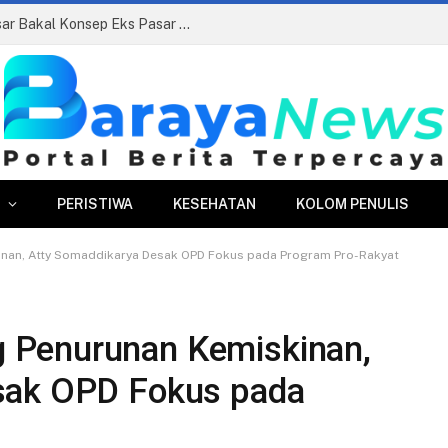
Siapkan Beauty Contest, Perumda Pasar Bakal Konsep Eks Pasar Bogor Jadi Kawasan Terpadu
PERISTIWA
KESEHATAN
KOLOM PENULIS
nan, Atty Somaddikarya Desak OPD Fokus pada Program Pro-Rakyat
 Penurunan Kemiskinan,
sak OPD Fokus pada