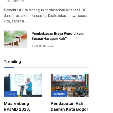
5 JANUARI 2024
Demokrasi kita dibangun berdasarkan amanat UUD
dan berasaskan Pancasila. Disitu jelas bahwa suara
kita, aspirasi…
Pembebasan Biaya Pendidikan,
Sesuai Harapan Kah?
1 DESEMBER 2020
Trending
BISNIS
EKONOMI
EKONOMI
Musrenbang
Pendapatan Asli
Pusat H
RPJMD 2023,
Daerah Kota Bogor
Maksim