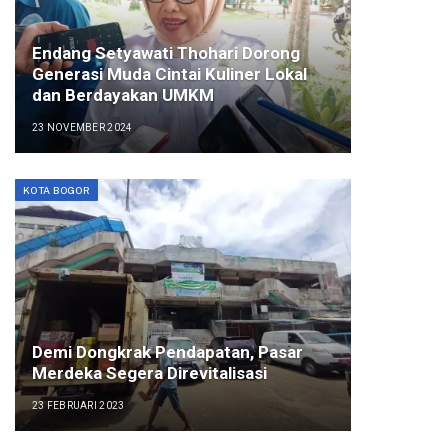
Endang Setyawati Thohari Dorong
Generasi Muda Cintai Kuliner Lokal
dan Berdayakan UMKM
23 NOVEMBER 2024
KOTA BOGOR
Demi Dongkrak Pendapatan, Pasar
Merdeka Segera Direvitalisasi
23 FEBRUARI 2023