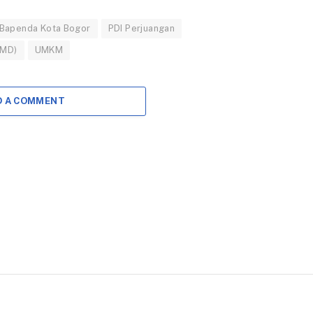
2025 Kota Bogor
Upacara Harkitnas
2026
Bapenda Kota Bogor
PDI Perjuangan
16 OKTOBER 2025
22 MEI 2026
JMD)
UMKM
BOGOR – Ketua DPRD
Kota Bogor
BOGOR – Wakil Wali
Adityawarman Adil
Kota Bogor, Jenal
bersama Wakil
Mutaqin, menjadi
D A COMMENT
Walikota Bogor Jenal
inspektur upacara
Mutaqin meresmikan…
dalam peringatan Hari
Kebangkitan…