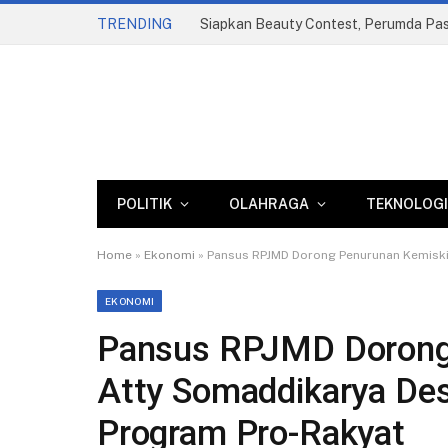
TRENDING
POLITIK
OLAHRAGA
TEKNOLOGI
Home
»
Ekonomi
»
Pansus RPJMD Dorong Penurunan Kemiski
EKONOMI
Pansus RPJMD Dorong
Atty Somaddikarya De
Program Pro-Rakyat