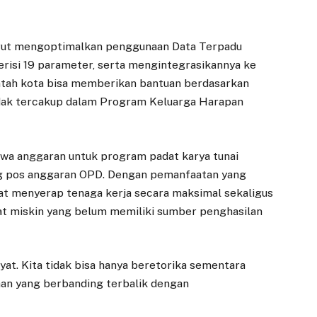
turut mengoptimalkan penggunaan Data Terpadu
erisi 19 parameter, serta mengintegrasikannya ke
intah kota bisa memberikan bantuan berdasarkan
tidak tercakup dalam Program Keluarga Harapan
hwa anggaran untuk program padat karya tunai
ng pos anggaran OPD. Dengan pemanfaatan yang
pat menyerap tenaga kerja secara maksimal sekaligus
 miskin yang belum memiliki sumber penghasilan
at. Kita tidak bisa hanya beretorika sementara
EKONOMI
DAERAH
han yang berbanding terbalik dengan
Adityawarman
Amanat
Resmikan Job Fair
Menkomdigi pada