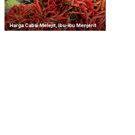
Harga Cabai Melejit, Ibu-ibu Menjerit
20 JANUARI 2020
KOTA BOGOR
Sahabat Rena Gencar Sosialisasi di
‘Darat’ dan ‘Udara
30 JULI 2024