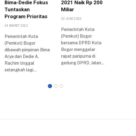
Bima-Dedie Fokus
2021 Naik Rp 200
Potensi
Tuntaskan
Miliar
di Tiap
Program Prioritas
23 JUNI 2022
19 SEPTEMB
24 MARET 2022
Pemerintah Kota
Jaringan
(Pemkot) Bogor
Indonesia
Pemerintah Kota
bersama DPRD Kota
menggela
(Pemkot) Bogor
Bogor menggelar
nasional 
dibawah pimpinan Bima
rapat paripurna di
‘Langkah
Arya dan Dedie A.
gedung DPRD, Jalan…
Menghad
Rachim tinggal
Persaing
selangkah lagi…