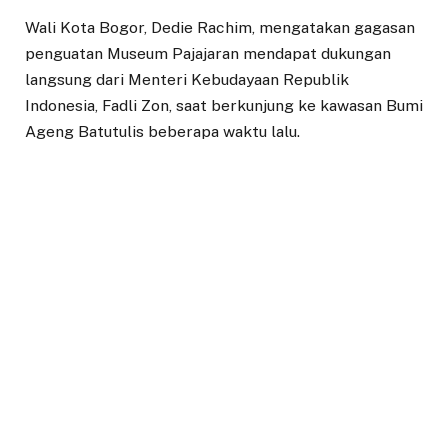
Wali Kota Bogor, Dedie Rachim, mengatakan gagasan
penguatan Museum Pajajaran mendapat dukungan
langsung dari Menteri Kebudayaan Republik
Indonesia, Fadli Zon, saat berkunjung ke kawasan Bumi
Ageng Batutulis beberapa waktu lalu.
Menurut Dedie, Menteri Kebudayaan menegaskan
tidak ada keraguan bahwa Kota Bogor merupakan
salah satu lokasi penting berdirinya Kerajaan
Pajajaran. Oleh karena itu, Kota Bogor dinilai layak
menetapkan diri sebagai pemilik hak kekayaan
intelektual atau Intellectual Property Right (IPR)
Museum Pajajaran.
“Fakta sejarah menunjukkan bahwa Sri Baduga
Maharaja dinobatkan di sini, dan Batutulis menjadi
artefak utamanya. Maka IPR Museum Pajajaran itu