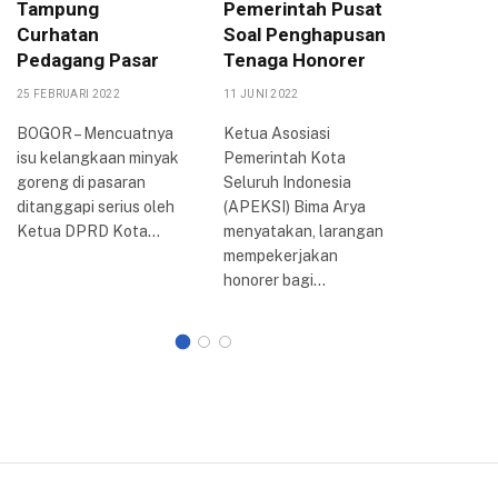
Tampung
Pemerintah Pusat
DPRD K
Curhatan
Soal Penghapusan
Akan T
Pedagang Pasar
Tenaga Honorer
DPR-RI
25 FEBRUARI 2022
11 JUNI 2022
6 SEPTEMBE
BOGOR – Mencuatnya
Ketua Asosiasi
BOGOR –
isu kelangkaan minyak
Pemerintah Kota
penolaka
goreng di pasaran
Seluruh Indonesia
harga ba
ditanggapi serius oleh
(APEKSI) Bima Arya
minyak (
Ketua DPRD Kota…
menyatakan, larangan
bersubsidi
mempekerjakan
Kota Bog
honorer bagi…