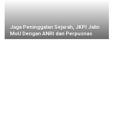
Jaga Peninggalan Sejarah, JKPI Jalin
MoU Dengan ANRI dan Perpusnas
11 FEBRUARI 2022
KOTA BOGOR
Ini Pandangan Umum Fraksi DPRD
Kota Bogor Terhadap Tiga Raperda
Baru
3 FEBRUARI 2022