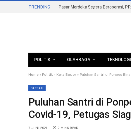
TRENDING
POLITIK
OLAHRAGA
TEKNOLOGI
Home
»
Politik
»
Kota Bogor
»
Puluhan Santri di Ponpes Bin
DAERAH
Puluhan Santri di Pon
Covid-19, Petugas Sia
7 JUNI 2021
2 MINS READ