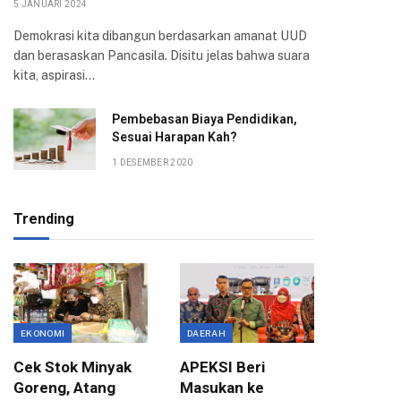
5 JANUARI 2024
Demokrasi kita dibangun berdasarkan amanat UUD
dan berasaskan Pancasila. Disitu jelas bahwa suara
kita, aspirasi…
Pembebasan Biaya Pendidikan,
Sesuai Harapan Kah?
1 DESEMBER 2020
Trending
EKONOMI
DAERAH
ASPIRASI
Cek Stok Minyak
APEKSI Beri
Terima 
Goreng, Atang
Masukan ke
Aksi Ma