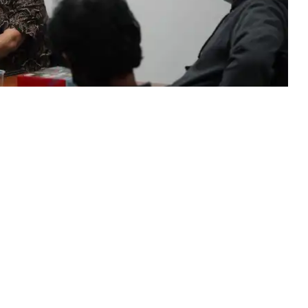
elurahan Cibogor, Kecamatan Bogor Tengah,
ke Wakil Ketua II Dewan Perwakilan Rakyat Daerah