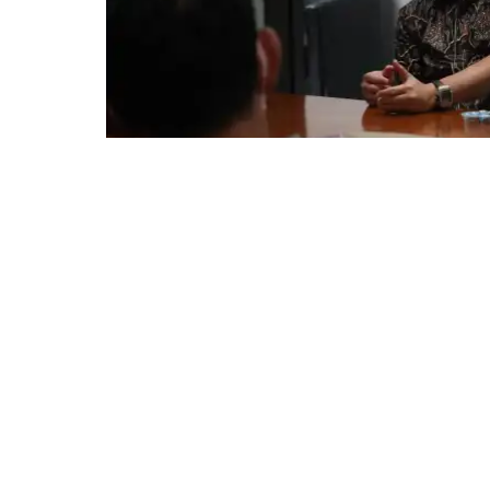
BOGOR – Perwakilan warga dan pedagang K
mengadukan nasibnya yang bakal tergusur 