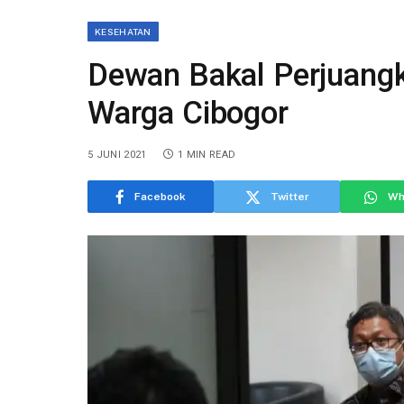
KESEHATAN
Dewan Bakal Perjuang
Warga Cibogor
5 JUNI 2021
1 MIN READ
Facebook
Twitter
Wh