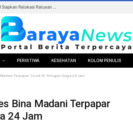
Pasar Merdeka Segera Beroperasi, PPJ Siapkan Relokasi Ratusan Pedagang dan PKL
PERISTIWA
KESEHATAN
KOLOM PENULIS
a Madani Terpapar Covid-19, Petugas Siaga 24 Jam
pes Bina Madani Terpapar
ga 24 Jam