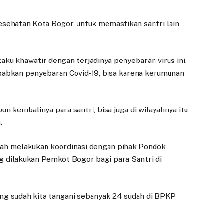
Kesehatan Kota Bogor, untuk memastikan santri lain
aku khawatir dengan terjadinya penyebaran virus ini.
babkan penyebaran Covid-19, bisa karena kerumunan
n kembalinya para santri, bisa juga di wilayahnya itu
.
ah melakukan koordinasi dengan pihak Pondok
 dilakukan Pemkot Bogor bagi para Santri di
EKONOMI
DAERAH
yang sudah kita tangani sebanyak 24 sudah di BPKP
Adityawarman:
Direksi Baru
Koperasi Merah
Dilantik, Perumda