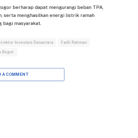
 Bogor berharap dapat mengurangi beban TPA,
, serta menghasilkan energi listrik ramah
 bagi masyarakat.
irektur Investasi Danantara
Fadli Rahman
a Bogor
D A COMMENT
DAERAH
DAERAH
Mahasiswa LSPR
Tiga Nama Calon
Kembangkan
Direksi PDAM