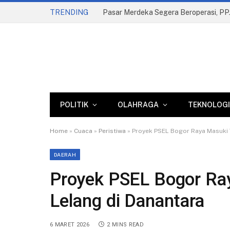
TRENDING
POLITIK
OLAHRAGA
TEKNOLOGI
Home
»
Cuaca
»
Peristiwa
»
Proyek PSEL Bogor Raya Masuki 
DAERAH
Proyek PSEL Bogor Ra
Lelang di Danantara
6 MARET 2026
2 MINS READ