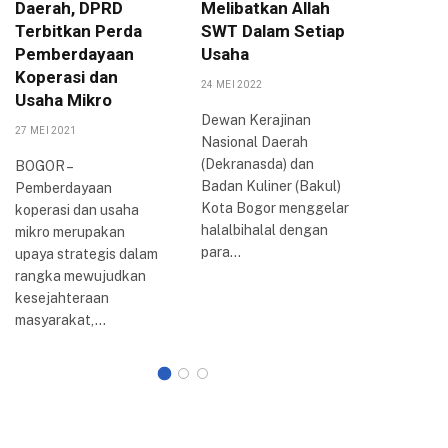
Daerah, DPRD
Melibatkan Allah
Pariwis
Terbitkan Perda
SWT Dalam Setiap
Tiket.c
Pemberdayaan
Usaha
Mulyaha
Koperasi dan
24 MEI 2022
27 AGUSTUS
Usaha Mikro
Dewan Kerajinan
Dalam up
27 MEI 2021
Nasional Daerah
meningk
(Dekranasda) dan
pengemb
BOGOR –
Badan Kuliner (Bakul)
destinasi
Pemberdayaan
Kota Bogor menggelar
Mulyahar
koperasi dan usaha
halalbihalal dengan
Pemerint
mikro merupakan
para…
(Pemkot)
upaya strategis dalam
berkolab
rangka mewujudkan
Tiket.co
kesejahteraan
memberi
masyarakat,…