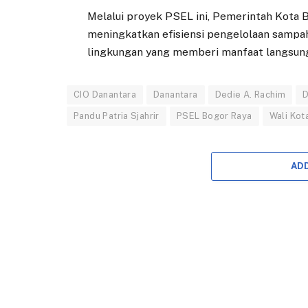
Melalui proyek PSEL ini, Pemerintah Kota
meningkatkan efisiensi pengelolaan sampah
lingkungan yang memberi manfaat langsung
CIO Danantara
Danantara
Dedie A. Rachim
D
Pandu Patria Sjahrir
PSEL Bogor Raya
Wali Kot
AD