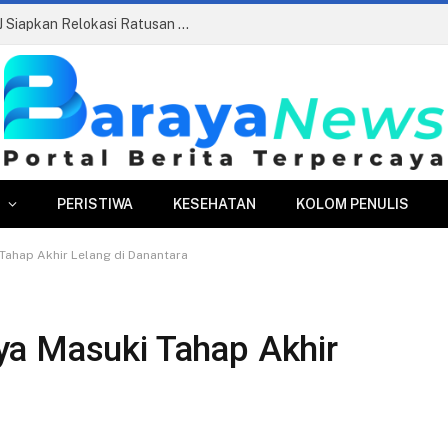
Pasar Merdeka Segera Beroperasi, PPJ Siapkan Relokasi Ratusan Pedagang dan PKL
PERISTIWA
KESEHATAN
KOLOM PENULIS
Tahap Akhir Lelang di Danantara
ya Masuki Tahap Akhir