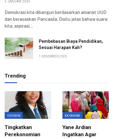
5 JANUARI 2024
Demokrasi kita dibangun berdasarkan amanat UUD
dan berasaskan Pancasila. Disitu jelas bahwa suara
kita, aspirasi…
Pembebasan Biaya Pendidikan,
Sesuai Harapan Kah?
1 DESEMBER 2020
Trending
COVID19
EKONOMI
EKONOMI
Tingkatkan
Yane Ardian
Mentor
Perekonomian
Ingatkan Agar
Progra