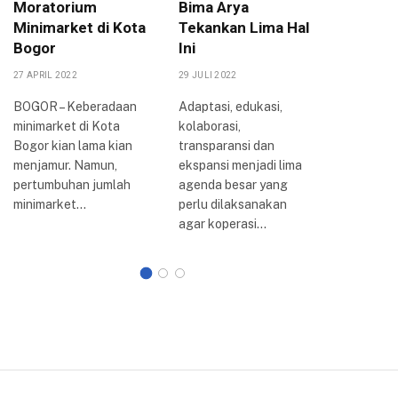
Moratorium
Bima Arya
Berpih
Minimarket di Kota
Tekankan Lima Hal
Koperas
Bogor
Ini
UMKM
27 APRIL 2022
29 JULI 2022
17 OKTOBER
BOGOR – Keberadaan
Adaptasi, edukasi,
BOGOR – K
minimarket di Kota
kolaborasi,
DPRD Ko
Bogor kian lama kian
transparansi dan
telah sel
menjamur. Namun,
ekspansi menjadi lima
menggela
pertumbuhan jumlah
agenda besar yang
dengan m
minimarket…
perlu dilaksanakan
agar koperasi…