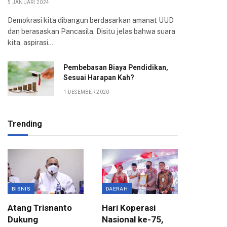
5 JANUARI 2024
Demokrasi kita dibangun berdasarkan amanat UUD
dan berasaskan Pancasila. Disitu jelas bahwa suara
kita, aspirasi…
Pembebasan Biaya Pendidikan,
Sesuai Harapan Kah?
1 DESEMBER 2020
Trending
BISNIS
DAERAH
ANGGAR
Atang Trisnanto
Hari Koperasi
Komisi 
Dukung
Nasional ke-75,
APBD 2