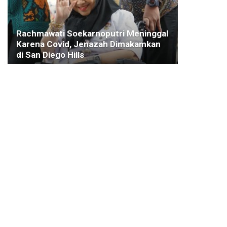
Rachmawati Soekarnoputri Meninggal
Karena Covid, Jenazah Dimakamkan
di San Diego Hills
3 JULI 2021
BENCANA ALAM
Tinjau Lokasi Longsor di Margabhakti,
Bima Arya Minta PT Surya Mas Bantu
Penanganan
23 AGUSTUS 2022