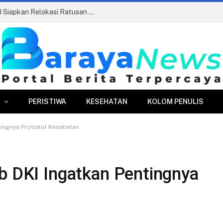
Pasar Merdeka Segera Beroperasi, PPJ Siapkan Relokasi Ratusan Pedagang dan PKL
PERISTIWA
KESEHATAN
KOLOM PENULIS
ntingnya Protokol Kesehatan
b DKI Ingatkan Pentingnya