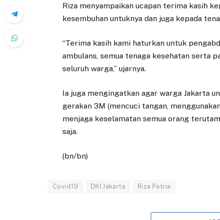
Riza menyampaikan ucapan terima kasih ke
kesembuhan untuknya dan juga kepada ten
“Terima kasih kami haturkan untuk pengabdi
ambulans, semua tenaga kesehatan serta pa
seluruh warga,” ujarnya.
Ia juga mengingatkan agar warga Jakarta u
gerakan 3M (mencuci tangan, menggunakan m
menjaga keselamatan semua orang terutama o
saja.
(bn/bn)
Covid19
DKI Jakarta
Riza Patria