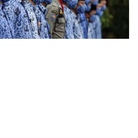
Arya berharap Aparatur Sipil Negara (ASN) bisa
UT Korps Pegawai Republik Indonesia KORPRI ke-49
 dan mempersatukan.
a tidak memiliki kompetensi. Melayani tidak mungkin
atukan hanya akan mungkin jika dirinya sendiri tidak