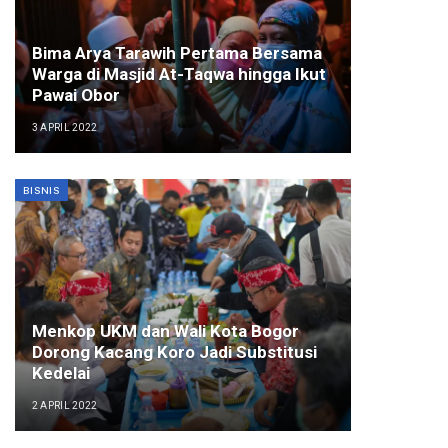
Bima Arya Tarawih Pertama Bersama
Warga di Masjid At-Taqwa hingga Ikut
Pawai Obor
3 APRIL 2022
BISNIS
Menkop UKM dan Wali Kota Bogor
Dorong Kacang Koro Jadi Substitusi
Kedelai
2 APRIL 2022