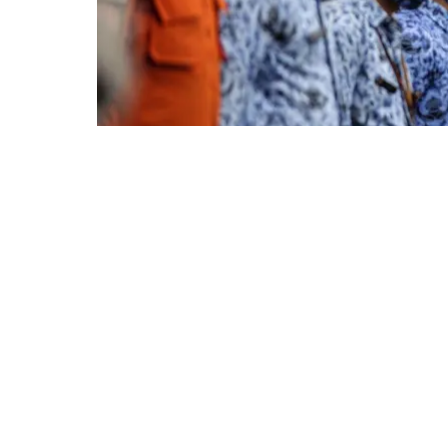
Barayanews.co.id
– Wali Kota Bogor, Bima 
menjalankan tiga hal yang menjadi tema H
Tahun 2020, yakni berkontribusi, melayani
“Jadi, tidak mungkin bisa berkontribusi jik
apabila kita tidak tulus dan ikhlas. Mempers