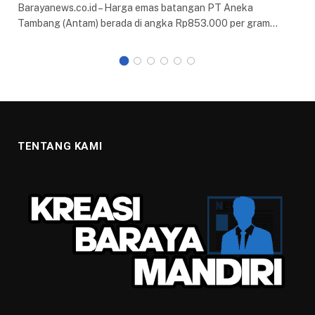
Barayanews.co.id – Harga emas batangan PT Aneka
Tambang (Antam) berada di angka Rp853.000 per gram…
TENTANG KAMI