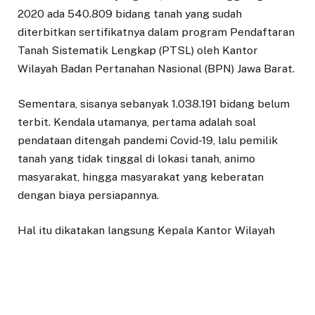
2020 ada 540.809 bidang tanah yang sudah
diterbitkan sertifikatnya dalam program Pendaftaran
Tanah Sistematik Lengkap (PTSL) oleh Kantor
Wilayah Badan Pertanahan Nasional (BPN) Jawa Barat.
Sementara, sisanya sebanyak 1.038.191 bidang belum
terbit. Kendala utamanya, pertama adalah soal
pendataan ditengah pandemi Covid-19, lalu pemilik
tanah yang tidak tinggal di lokasi tanah, animo
masyarakat, hingga masyarakat yang keberatan
dengan biaya persiapannya.
Hal itu dikatakan langsung Kepala Kantor Wilayah
BPN Provinsi Jawa Barat, Dalu Agung Darmawan saat
rapat koordinasi (rakor) Sinergitas Kebijakan dan
Strategi Pelaksanaan Program Strategis Nasional
(PSN) Provinsi Jawa Barat yang dilangsungkan di