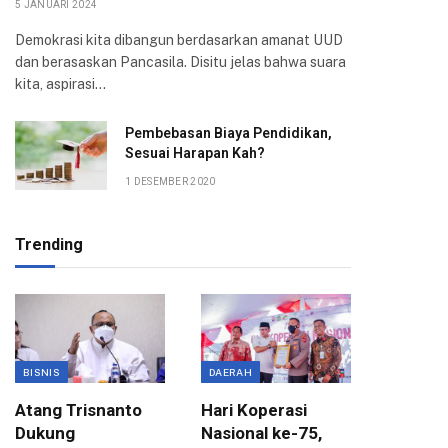
5 JANUARI 2024
Demokrasi kita dibangun berdasarkan amanat UUD
dan berasaskan Pancasila. Disitu jelas bahwa suara
kita, aspirasi…
Pembebasan Biaya Pendidikan,
Sesuai Harapan Kah?
1 DESEMBER 2020
Trending
BISNIS
DAERAH
ANGGAR
Atang Trisnanto
Hari Koperasi
Komisi 
Dukung
Nasional ke-75,
APBD 2