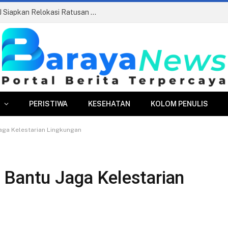
Pasar Merdeka Segera Beroperasi, PPJ Siapkan Relokasi Ratusan Pedagang dan PKL
PERISTIWA
KESEHATAN
KOLOM PENULIS
aga Kelestarian Lingkungan
 Bantu Jaga Kelestarian