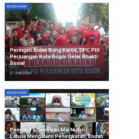
KESEHATAN
Peringati Bulan Bung Karno, DPC PDI
Perjuangan Kota Bogor Gelar Bhakti
Sosial
21 JUNI 2020
KESEHATAN
Penyakit Stress dan Mal Nutrisi
Lansia Mengalami Peningkatan, Endah