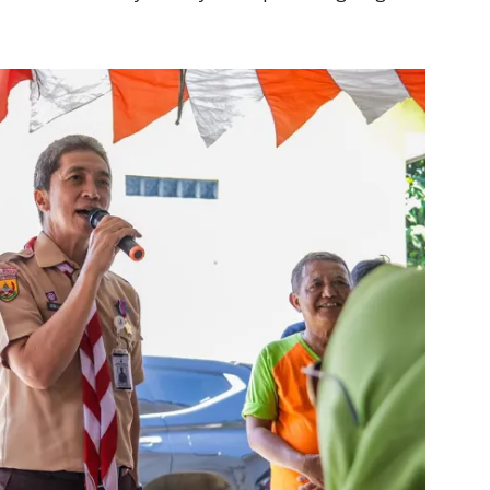
DAERAH
EKONOMI
BRI Bogor
Dirum PPJ
Pajajaran Salurkan
Dikabarkan