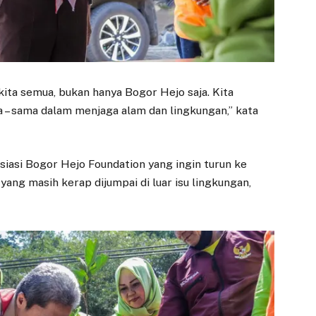
Bantuan Tenda
Mundur, Dewan
dan Kursi untuk
Minta Segera Cari
Warga Desa
Plt
Cilember
5 AGUSTUS 2026
22 NOVEMBER 2025
BOGOR — Ketua
ita semua, bukan hanya Bogor Hejo saja. Kita
Komisi II DPRD Kota
BOGOR – PT Bank
– sama dalam menjaga alam dan lingkungan,” kata
Bogor, Achmad Rifky
Rakyat Indonesia
Alaydrus, merespons
(Persero) melalui BRI
pengajuan
Branch Office Bogor
pengunduran diri…
iasi Bogor Hejo Foundation yang ingin turun ke
Pajajaran kembali
menunjukkan…
yang masih kerap dijumpai di luar isu lingkungan,