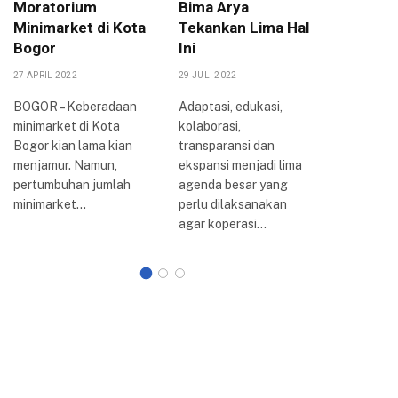
Moratorium
Bima Arya
Berpih
Minimarket di Kota
Tekankan Lima Hal
Koperas
Bogor
Ini
UMKM
27 APRIL 2022
29 JULI 2022
17 OKTOBER
BOGOR – Keberadaan
Adaptasi, edukasi,
BOGOR – K
minimarket di Kota
kolaborasi,
DPRD Ko
Bogor kian lama kian
transparansi dan
telah sel
menjamur. Namun,
ekspansi menjadi lima
menggela
pertumbuhan jumlah
agenda besar yang
dengan m
minimarket…
perlu dilaksanakan
agar koperasi…