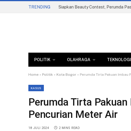
TRENDING
POLITIK
OLAHRAGA
TEKNOLOGI
Home
»
Politik
»
Kota Bogor
»
Perumda Tirta Pakuan Imbau 
KASUS
Perumda Tirta Pakuan
Pencurian Meter Air
18 JULI 2024
2 MINS READ