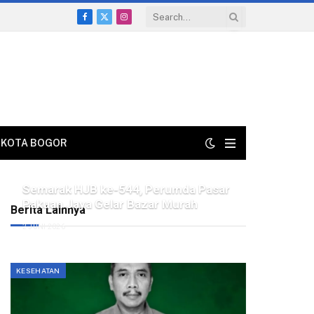
Facebook
X
Instagram
(Twitter)
KOTA BOGOR
Semarak HJB ke-544, Perumda Pasar
Pakuan Jaya Gelar Bazar Murah
Berita Lainnya
2 JUNI 2026
KESEHATAN