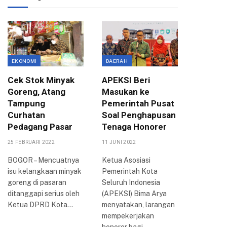
EKONOMI
DAERAH
ASPIRASI
Cek Stok Minyak
APEKSI Beri
Terima 
Goreng, Atang
Masukan ke
Aksi Ma
Tampung
Pemerintah Pusat
DPRD K
Curhatan
Soal Penghapusan
Akan T
Pedagang Pasar
Tenaga Honorer
DPR-RI
25 FEBRUARI 2022
11 JUNI 2022
6 SEPTEMBE
BOGOR – Mencuatnya
Ketua Asosiasi
BOGOR –
isu kelangkaan minyak
Pemerintah Kota
penolaka
goreng di pasaran
Seluruh Indonesia
harga ba
ditanggapi serius oleh
(APEKSI) Bima Arya
minyak (
Ketua DPRD Kota…
menyatakan, larangan
bersubsidi
mempekerjakan
Kota Bog