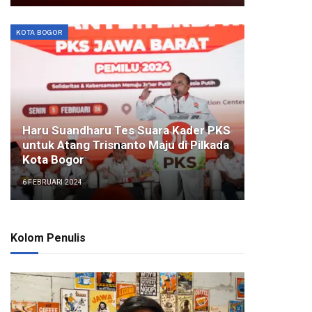
KOTA BOGOR
Haru Suandharu Tes Suara Kader PKS
untuk Atang Trisnanto Maju di Pilkada
Kota Bogor
6 FEBRUARI 2024
Kolom Penulis