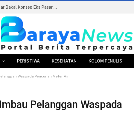
Siapkan Beauty Contest, Perumda Pasar Bakal Konsep Eks Pasar Bogor Jadi Kawasan Terpadu
PERISTIWA
KESEHATAN
KOLOM PENULIS
Pelanggan Waspada Pencurian Meter Air
 Imbau Pelanggan Waspada