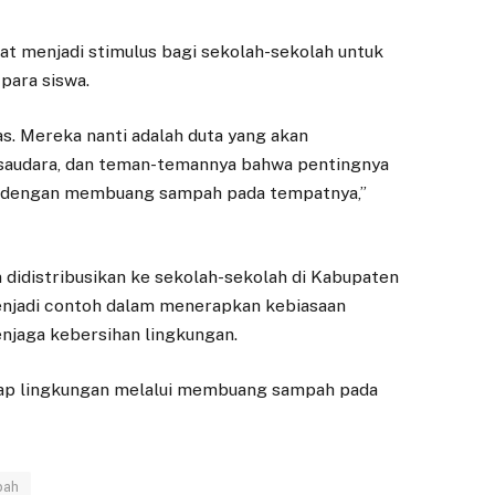
at menjadi stimulus bagi sekolah-sekolah untuk
para siswa.
s. Mereka nanti adalah duta yang akan
saudara, dan teman-temannya bahwa pentingnya
iri dengan membuang sampah pada tempatnya,”
didistribusikan ke sekolah-sekolah di Kabupaten
enjadi contoh dalam menerapkan kebiasaan
jaga kebersihan lingkungan.
hadap lingkungan melalui membuang sampah pada
DAERAH
DAERAH
Mahasiswa LSPR
Tiga Nama Calon
Kembangkan
Direksi PDAM
pah