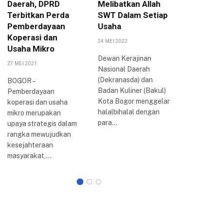
Daerah, DPRD
Melibatkan Allah
Pariwis
Terbitkan Perda
SWT Dalam Setiap
Tiket.c
Pemberdayaan
Usaha
Mulyaha
Koperasi dan
24 MEI 2022
27 AGUSTUS
Usaha Mikro
Dewan Kerajinan
Dalam up
27 MEI 2021
Nasional Daerah
meningk
(Dekranasda) dan
pengemb
BOGOR –
Badan Kuliner (Bakul)
destinasi
Pemberdayaan
Kota Bogor menggelar
Mulyahar
koperasi dan usaha
halalbihalal dengan
Pemerint
mikro merupakan
para…
(Pemkot)
upaya strategis dalam
berkolab
rangka mewujudkan
Tiket.co
kesejahteraan
memberi
masyarakat,…