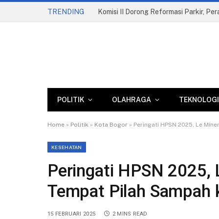
TRENDING
Komisi II Dorong Reformasi Parkir, Pe
POLITIK
OLAHRAGA
TEKNOLOGI
Home
»
Politik
»
Kota Bogor
»
Peringati HPSN 2025, Le Mine
KESEHATAN
Peringati HPSN 2025, 
Tempat Pilah Sampah k
15 FEBRUARI 2025
2 MINS READ