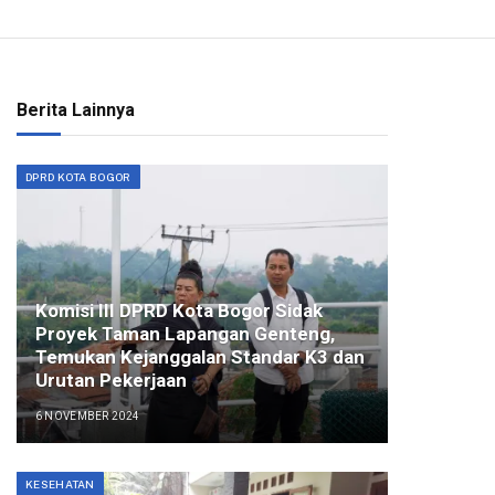
Berita Lainnya
DPRD KOTA BOGOR
Komisi III DPRD Kota Bogor Sidak
Proyek Taman Lapangan Genteng,
Temukan Kejanggalan Standar K3 dan
Urutan Pekerjaan
6 NOVEMBER 2024
KESEHATAN