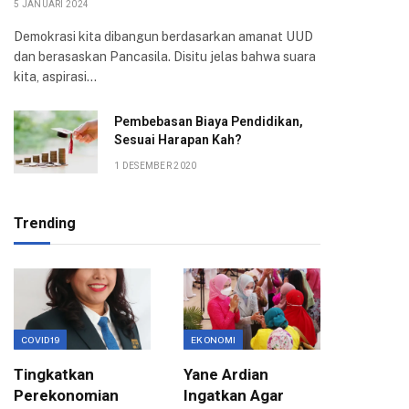
5 JANUARI 2024
Demokrasi kita dibangun berdasarkan amanat UUD
dan berasaskan Pancasila. Disitu jelas bahwa suara
kita, aspirasi…
Pembebasan Biaya Pendidikan,
Sesuai Harapan Kah?
1 DESEMBER 2020
Trending
COVID19
EKONOMI
EKONOMI
Tingkatkan
Yane Ardian
Mentor
Perekonomian
Ingatkan Agar
Progra