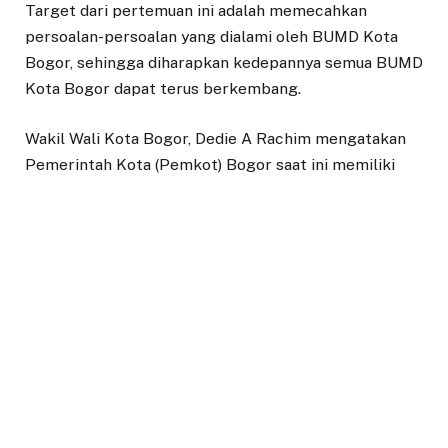
Target dari pertemuan ini adalah memecahkan
persoalan-persoalan yang dialami oleh BUMD Kota
Bogor, sehingga diharapkan kedepannya semua BUMD
Kota Bogor dapat terus berkembang.
Wakil Wali Kota Bogor, Dedie A Rachim mengatakan
Pemerintah Kota (Pemkot) Bogor saat ini memiliki
BUMD yang sudah membantu keuangan Pemkot
Bogor. Dibandingkan dengan daerah-daerah lain
contohnya yang masih pengelolaan pasar di dinas,
masih banyak pengeluaran dibandingkan pendapatan.
“BUMD Kota Bogor layak saja dikritisi soal kontribusi,
tetapi kalau dilihat dari struktur APBD kami sehat
dengan adanya BUMD, nah ini merupakan hal yang lain.
Contoh wilayah lain pengeluaran ada Rp1 miliar
sampai Rp100 miliar pertahun dari APBD untuk pasar.