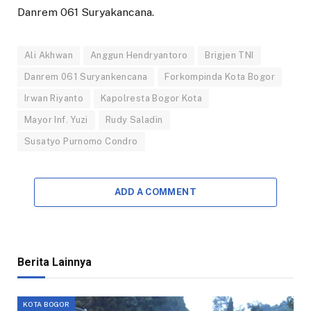
Danrem 061 Suryakancana.
Ali Akhwan
Anggun Hendryantoro
Brigjen TNI
Danrem 061 Suryankencana
Forkompinda Kota Bogor
Irwan Riyanto
Kapolresta Bogor Kota
Mayor Inf. Yuzi
Rudy Saladin
Susatyo Purnomo Condro
ADD A COMMENT
Berita Lainnya
KOTA BOGOR