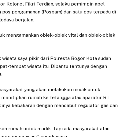
r Kolonel Fikri Ferdian, selaku pemimpin apel
 pos pengamanan (Pospam) dan satu pos terpadu di
odaya berjalan.
tuk mengamankan objek-objek vital dan objek-objek
ik wisata saya pikir dari Polresta Bogor Kota sudah
t-tempat wisata itu. Dibantu tentunya dengan
a.
 masyarakat yang akan melakukan mudik untuk
 menitipkan rumah ke tetangga atau aparatur RT
dinya kebakaran dengan mencabut regulator gas dan
EKONOMI
DAERAH
Adityawarman:
Direksi Baru
kan rumah untuk mudik. Tapi ada masyarakat atau
Koperasi Merah
Dilantik, Perumda
bantu mengawasi,” pungkasnya.