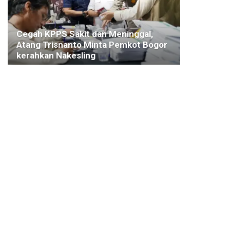
Cegah KPPS Sakit dan Meninggal,
Atang Trisnanto Minta Pemkot Bogor
kerahkan Nakesling
1 FEBRUARI 2024
KESEHATAN
Rapat Dengan BKAD, Komisi I DPRD
Kota Bogor Dorong Pembangunan
Kantor Bawaslu
27 JANUARI 2022