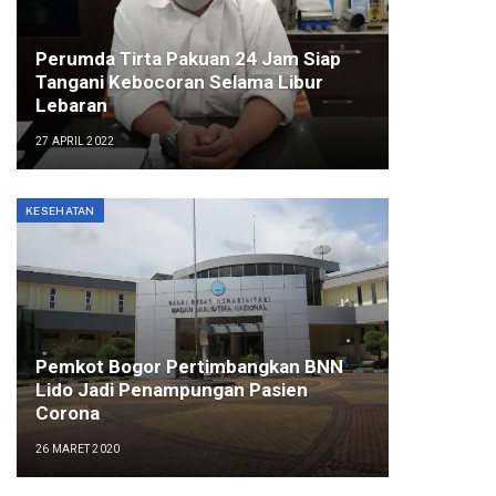
Perumda Tirta Pakuan 24 Jam Siap
Tangani Kebocoran Selama Libur
Lebaran
27 APRIL 2022
KESEHATAN
Pemkot Bogor Pertimbangkan BNN
Lido Jadi Penampungan Pasien
Corona
26 MARET 2020