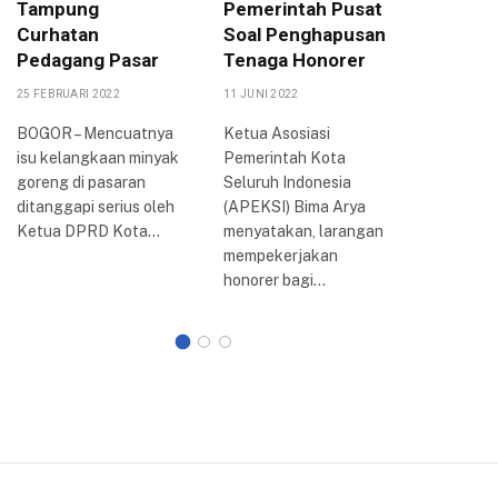
Tampung
Pemerintah Pusat
DPRD K
Curhatan
Soal Penghapusan
Akan T
Pedagang Pasar
Tenaga Honorer
DPR-RI
25 FEBRUARI 2022
11 JUNI 2022
6 SEPTEMBE
BOGOR – Mencuatnya
Ketua Asosiasi
BOGOR –
isu kelangkaan minyak
Pemerintah Kota
penolaka
goreng di pasaran
Seluruh Indonesia
harga ba
ditanggapi serius oleh
(APEKSI) Bima Arya
minyak (
Ketua DPRD Kota…
menyatakan, larangan
bersubsidi
mempekerjakan
Kota Bog
honorer bagi…