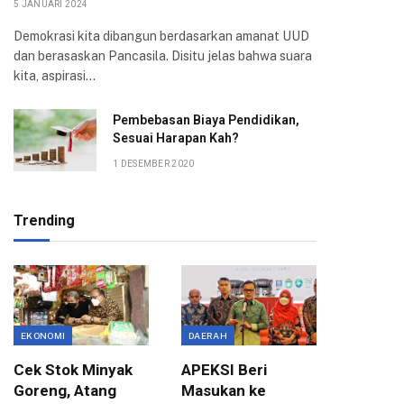
5 JANUARI 2024
Demokrasi kita dibangun berdasarkan amanat UUD
dan berasaskan Pancasila. Disitu jelas bahwa suara
kita, aspirasi…
Pembebasan Biaya Pendidikan,
Sesuai Harapan Kah?
1 DESEMBER 2020
Trending
EKONOMI
DAERAH
ASPIRASI
Cek Stok Minyak
APEKSI Beri
Terima 
Goreng, Atang
Masukan ke
Aksi Ma