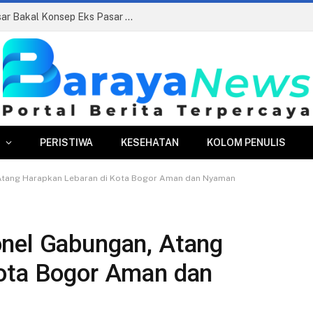
Siapkan Beauty Contest, Perumda Pasar Bakal Konsep Eks Pasar Bogor Jadi Kawasan Terpadu
PERISTIWA
KESEHATAN
KOLOM PENULIS
Atang Harapkan Lebaran di Kota Bogor Aman dan Nyaman
onel Gabungan, Atang
Kota Bogor Aman dan