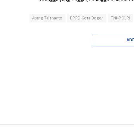
Atang Trisnanto
DPRD Kota Bogor
TNI-POLRI
AD