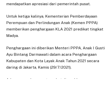
mendapatkan apresiasi dari pemerintah pusat.
Untuk ketiga kalinya, Kementerian Pemberdayaan
Perempuan dan Perlindungan Anak (Kemen PPPA)
memberikan penghargaan KLA 2021 predikat tingkat
Madya.
Penghargaan ini diberikan Menteri PPPA, Anak I Gusti
Ayu Bintang Darmawati dalam acara Penghargaan
Kabupaten dan Kota Layak Anak Tahun 2021 secara
daring di Jakarta, Kamis (29/7/2021).
Adapun penghargaan tersebut diserahkan secara
virtual kepada Pemerintah Kota Bogor yg di hadiri
oleh Sekretaris Daerah (Sekda) Kota Bogor, Syarifah
Sofiah didampingi Kepala Dinas Pemberdayaan
Perempuan dan Perlindungan Anak (DP3A) Kota