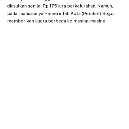
diusulkan senilai Rp.175 juta perkelurahan. Namun,
pada realisasinya Pemerintah Kota (Pemkot) Bogor
memberikan kuota berbeda ke masing-masing
kelurahan. “Sarpras kelurahan itu merupakan amanah
undang-undang, dari angka Rp175 juta realisasinya di
kelurahan Rancamaya ini kurang lebih Rp 40juta jadi
sebetulnya masih jauh dari yang selama ini kita
perjuangkan,” tutur Sri.
Lebih lanjut pihaknya akan bersama Komisi II DPRD
Kota Bogor akan menekan untuk dapat meningkatkan
Pendapatan Asli Daerah (PAD) agar menambah
pemasukan yang cukup besar.
“Nanti lewat Komisi II akan segeran ditekan untuk
dapat meningkatkan PADnya. Ya dengan harapan
pelan tapi pasti,” tuturnya.