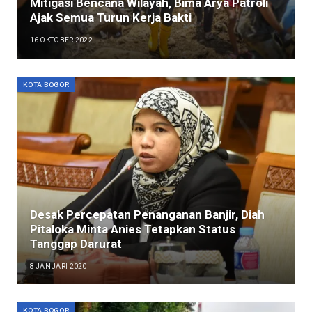
Mitigasi Bencana Wilayah, Bima Arya Patroli
Ajak Semua Turun Kerja Bakti
16 OKTOBER 2022
KOTA BOGOR
Desak Percepatan Penanganan Banjir, Diah
Pitaloka Minta Anies Tetapkan Status
Tanggap Darurat
8 JANUARI 2020
KOTA BOGOR