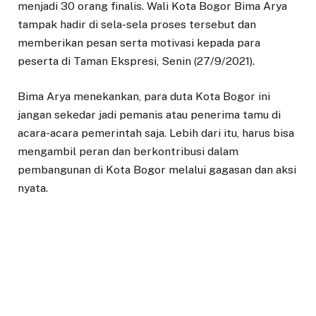
menjadi 30 orang finalis. Wali Kota Bogor Bima Arya
tampak hadir di sela-sela proses tersebut dan
memberikan pesan serta motivasi kepada para
peserta di Taman Ekspresi, Senin (27/9/2021).
Bima Arya menekankan, para duta Kota Bogor ini
jangan sekedar jadi pemanis atau penerima tamu di
acara-acara pemerintah saja. Lebih dari itu, harus bisa
mengambil peran dan berkontribusi dalam
pembangunan di Kota Bogor melalui gagasan dan aksi
nyata.
“Saya selalu ingatkan ke semua, ke Disparbud dan juga
Moka. Saya paling tidak mau kalau kalian semua
diseleksi, dipilih, hanya untuk jadi pagar bagus atau
pagar ayu, buat apa? Hanya untuk jadi pemanis, hanya
untuk jadi pelengkap, hanya untuk jadi bagian di acara-
acara. Buat apa diseleksi? Buat apa dipilih?,” ungkap