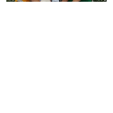
Bima Arya mengucapkan apresiasi setinggi-tingginya
atas kerja keras, tetesan keringat, pengorbanan,
waktu yang dicurahkan dan semua ikhtiar yang
dilakukan sehingga Piala Adipura bisa kembali ke
Kota Bogor setelah terakhir diraih pada 1995 lalu saat
era Wali Kota Bogor Eddy Gunardi.
“Hari ini adalah hari bersejarah, luar biasa. Setelah
warga Kota Bogor menunggu selama 28 tahun, hari ini
28 Februari 2023, apa yang kita tunggu-tunggu, kita
dambakan, cita-cita yang kita perjuangkan bersama-
sama, Piala Adipura telah kembali,” ujar Bima Arya di
Lapangan Sempur usai pawai mengarak Piala Adipura