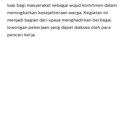
luas bagi masyarakat sebagai wujud komitmen dalam
meningkatkan kesejahteraan warga. Kegiatan ini
menjadi bagian dari upaya menghadirkan berbagai
lowongan pekerjaan yang dapat diakses oleh para
pencari kerja.
Pelaksanaan Job Fair akan berlangsung pada 8-9 Juni
2026 di Plaza Jambu Dua, Jalan Ahmad Yani, Kota
Bogor.
Sekretaris Dinas Tenaga Kerja Kota Bogor, Sahib
Khan, mengatakan bahwa tujuan kegiatan Job Fair ini
merupakan upaya intervensi Pemkot Bogor untuk
mempertemukan perusahaan dengan pencari kerja.
“Sehingga para pencari kerja dan pemberi kerja bisa
saling bertemu, berinteraksi, dan melakukan seleksi