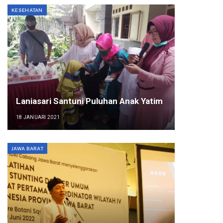
KESEHATAN
Laniasari Santuni Puluhan Anak Yatim
18 JANUARI 2021
JAWA BARAT