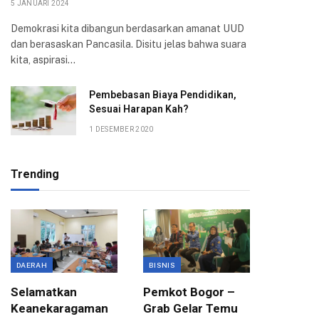
5 JANUARI 2024
Demokrasi kita dibangun berdasarkan amanat UUD
dan berasaskan Pancasila. Disitu jelas bahwa suara
kita, aspirasi…
Pembebasan Biaya Pendidikan,
Sesuai Harapan Kah?
1 DESEMBER 2020
Trending
DAERAH
BISNIS
BANTUAN
Selamatkan
Pemkot Bogor –
Dinsos 
Keanekaragaman
Grab Gelar Temu
Bina Ra