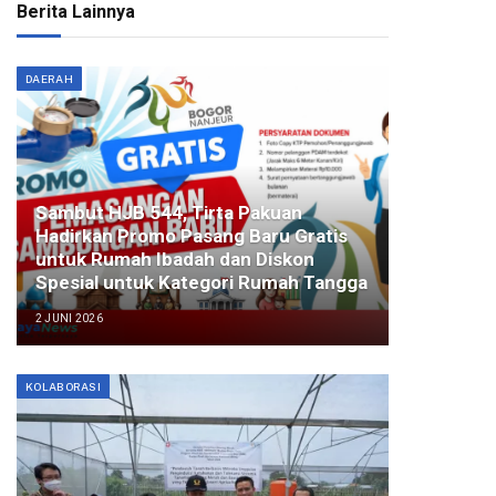
Berita Lainnya
DAERAH
Sambut HJB 544, Tirta Pakuan
Hadirkan Promo Pasang Baru Gratis
untuk Rumah Ibadah dan Diskon
Spesial untuk Kategori Rumah Tangga
2 JUNI 2026
KOLABORASI