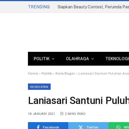
TRENDING
POLITIK
OLAHRAGA
TEKNOLOGI
Home
»
Politik
»
Kota Bogor
»
Laniasari Santuni Puluhan Ana
KESEHATAN
Laniasari Santuni Pul
18 JANUARI 2021
2 MINS READ
Facebook
Twitter
Wh