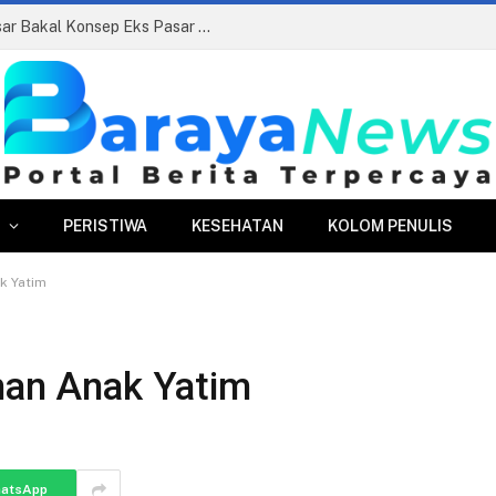
Pasar Merdeka Segera Beroperasi, PPJ Siapkan Relokasi Ratusan Pedagang dan PKL
PERISTIWA
KESEHATAN
KOLOM PENULIS
k Yatim
uhan Anak Yatim
atsApp