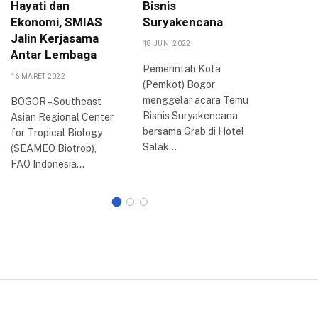
Hayati dan
Bisnis
dan E-
Ekonomi, SMIAS
Suryakencana
Penyal
Jalin Kerjasama
18 JUNI 2022
15 SEPTEMB
Antar Lembaga
Pemerintah Kota
Dinas Sos
16 MARET 2022
(Pemkot) Bogor
Kota Bog
menggelar acara Temu
rapat eva
BOGOR – Southeast
Bisnis Suryakencana
kecamat
Asian Regional Center
bersama Grab di Hotel
program
for Tropical Biology
Salak…
2022 di…
(SEAMEO Biotrop),
FAO Indonesia…