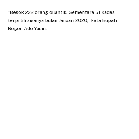
“Besok 222 orang dilantik. Sementara 51 kades
terpiilih sisanya bulan Januari 2020,” kata Bupati
Bogor, Ade Yasin.
Ade Yasin juga mengakui, masih ada beberapa calon
melayangkan gugatan dalam penyelenggaraan
Pilkades Serentak 2019.
Namun, masih kata Ade, dia memastikan hal tersebut
tidak akan menghalangi proses pelantikan.
“Kan itu proses. Kalau ada gugatan ya mangga
(silahkan) saja tetap jalan. Tapi itu tidak menghalangi
proses pelantikan. Karena kan sudah dijadwalkan 18
Desember, ya kita gelar pelantikan,” tegas Ade.