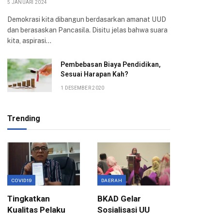
5 JANUARI 2024
Demokrasi kita dibangun berdasarkan amanat UUD
dan berasaskan Pancasila. Disitu jelas bahwa suara
kita, aspirasi…
Pembebasan Biaya Pendidikan,
Sesuai Harapan Kah?
1 DESEMBER 2020
Trending
COVID19
DAERAH
EKONOMI
Tingkatkan
BKAD Gelar
Evaluas
Kualitas Pelaku
Sosialisasi UU
Birokra