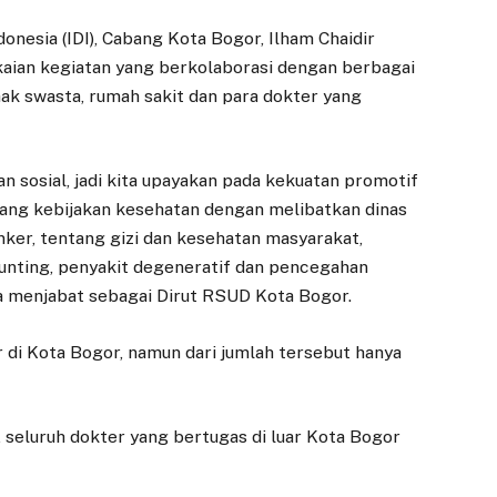
Diresmikan
Dinkukmdagin,
Komisi IV DPRD
donesia (IDI), Cabang Kota Bogor, Ilham Chaidir
9 JUNI 2025
Bogor Fokus
aian kegiatan yang berkolaborasi dengan berbagai
BOGOR – Progres
Inflasi dan
k swasta, rumah sakit dan para dokter yang
pembangunan Pasar
Penguatan UMKM
Gembrong Sukasari di
28 JANUARI 2026
Jalan Siliwangi,
n sosial, jadi kita upayakan pada kekuatan promotif
Kecamatan Bogor
BOGOR – Komisi IV
Timur, Kota Bogor…
ntang kebijakan kesehatan dengan melibatkan dinas
DPRD Kota Bogor
menggelar rapat kerja
er, tentang gizi dan kesehatan masyarakat,
bersama Dinas
unting, penyakit degeneratif dan pencegahan
Koperasi, Usaha
ga menjabat sebagai Dirut RSUD Kota Bogor.
Kecil…
er di Kota Bogor, namun dari jumlah tersebut hanya
m, seluruh dokter yang bertugas di luar Kota Bogor