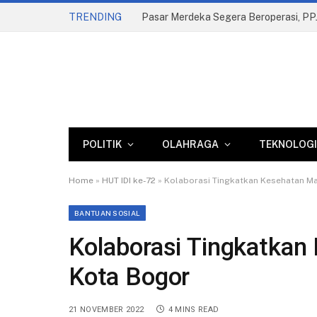
TRENDING
POLITIK
OLAHRAGA
TEKNOLOGI
Home
»
HUT IDI ke-72
»
Kolaborasi Tingkatkan Kesehatan Ma
BANTUAN SOSIAL
Kolaborasi Tingkatkan
Kota Bogor
21 NOVEMBER 2022
4 MINS READ