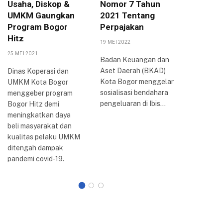
Usaha, Diskop &
Nomor 7 Tahun
Arya P
UMKM Gaungkan
2021 Tentang
Berbag
Program Bogor
Perpajakan
Inovasi
Hitz
Bogor
19 MEI 2022
25 MEI 2021
20 AGUSTUS
Badan Keuangan dan
Aset Daerah (BKAD)
Dinas Koperasi dan
Wali Kota
Kota Bogor menggelar
UMKM Kota Bogor
Arya me
sosialisasi bendahara
menggeber program
perkemb
pengeluaran di Ibis…
Bogor Hitz demi
reformasi 
meningkatkan daya
Kota Bogo
beli masyarakat dan
dilakuka
kualitas pelaku UMKM
ditengah dampak
pandemi covid-19.