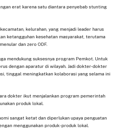
ungan erat karena satu diantara penyebab stunting
h kecamatan, kelurahan, yang menjadi leader harus
tkan ketangguhan kesehatan masyarakat, terutama
 menular dan zero ODF.
k juga mendukung suksesnya program Pemkot. Untuk
rus dengan aparatur di wilayah. Jadi dokter-dokter
i, tinggal meningkatkan kolaborasi yang selama ini
para dokter ikut menjalankan program pemerintah
unakan produk lokal.
DAERAH
DAERAH
onomi sangat ketat dan diperlukan upaya penguatan
Pasar Gembrong
Rapat Kerja
a dengan menggunakan produk-produk lokal.
Sukasari Siap
dengan