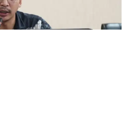
elar Rapat Kerja bersama Dinas Pendidikan Kota
n 2026 serta evaluasi pelaksanaan Sistem