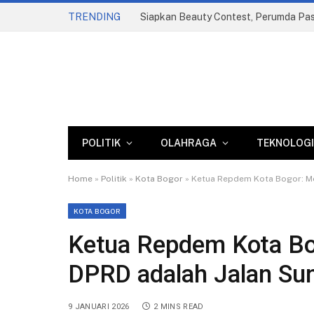
TRENDING
POLITIK
OLAHRAGA
TEKNOLOGI
Home
»
Politik
»
Kota Bogor
»
Ketua Repdem Kota Bogor: Men
KOTA BOGOR
Ketua Repdem Kota Bog
DPRD adalah Jalan Sun
9 JANUARI 2026
2 MINS READ