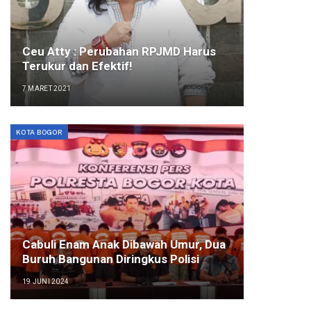
Ceu Atty : Perubahan RPJMD Harus
Terukur dan Efektif!
7 MARET 2021
KOTA BOGOR
Cabuli Enam Anak Dibawah Umur, Dua
Buruh Bangunan Diringkus Polisi
19 JUNI 2024