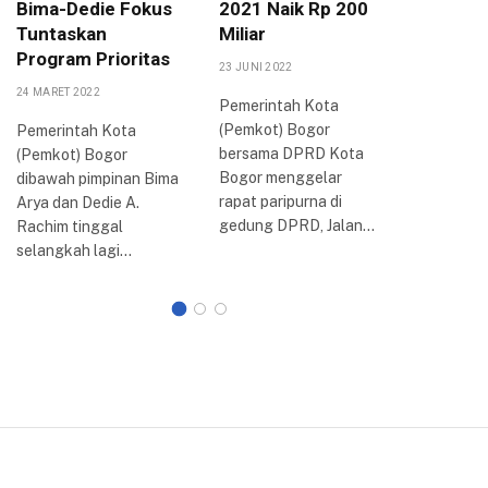
Bima-Dedie Fokus
2021 Naik Rp 200
Potensi
Tuntaskan
Miliar
di Tiap
Program Prioritas
23 JUNI 2022
19 SEPTEMB
24 MARET 2022
Pemerintah Kota
Jaringan
(Pemkot) Bogor
Indonesia
Pemerintah Kota
bersama DPRD Kota
menggela
(Pemkot) Bogor
Bogor menggelar
nasional 
dibawah pimpinan Bima
rapat paripurna di
‘Langkah
Arya dan Dedie A.
gedung DPRD, Jalan…
Menghad
Rachim tinggal
Persaing
selangkah lagi…