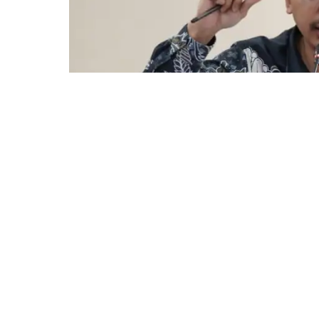
BOGOR – Komisi IV DPRD Kota Bogor mengg
Bogor dalam rangka evaluasi anggaran Tahu
Penerimaan Murid Baru (SPMB).