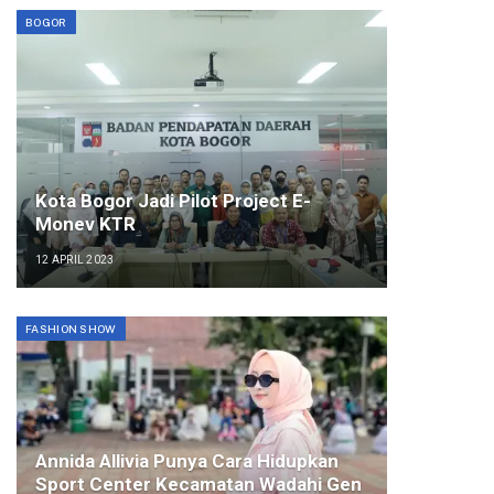
BOGOR
Kota Bogor Jadi Pilot Project E-
Monev KTR
12 APRIL 2023
FASHION SHOW
Annida Allivia Punya Cara Hidupkan
Sport Center Kecamatan Wadahi Gen