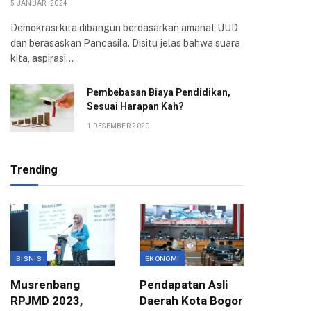
5 JANUARI 2024
Demokrasi kita dibangun berdasarkan amanat UUD
dan berasaskan Pancasila. Disitu jelas bahwa suara
kita, aspirasi…
Pembebasan Biaya Pendidikan,
Sesuai Harapan Kah?
1 DESEMBER 2020
Trending
BISNIS
EKONOMI
EKONOMI
Musrenbang
Pendapatan Asli
Pusat H
RPJMD 2023,
Daerah Kota Bogor
Maksim