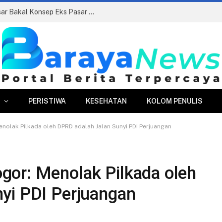
Siapkan Beauty Contest, Perumda Pasar Bakal Konsep Eks Pasar Bogor Jadi Kawasan Terpadu
PERISTIWA
KESEHATAN
KOLOM PENULIS
olak Pilkada oleh DPRD adalah Jalan Sunyi PDI Perjuangan
or: Menolak Pilkada oleh
yi PDI Perjuangan