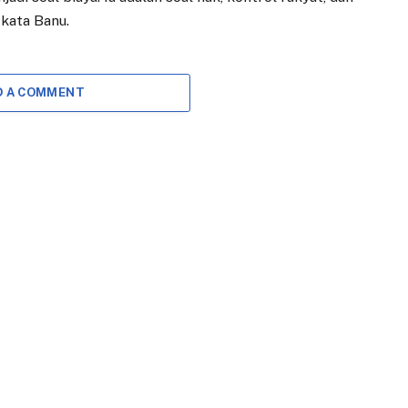
kata Banu.
D A COMMENT
EKONOMI
DAERAH
Adityawarman
Amanat
Resmikan Job Fair
Menkomdigi pada