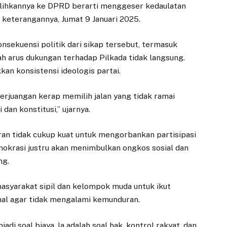
alihkannya ke DPRD berarti menggeser kedaulatan
am keterangannya, Jumat 9 Januari 2025.
sekuensi politik dari sikap tersebut, termasuk
ah arus dukungan terhadap Pilkada tidak langsung.
kkan konsistensi ideologis partai.
 Perjuangan kerap memilih jalan yang tidak ramai
dan konstitusi,” ujarnya.
n tidak cukup kuat untuk mengorbankan partisipasi
mokrasi justru akan menimbulkan ongkos sosial dan
ng.
asyarakat sipil dan kelompok muda untuk ikut
nal agar tidak mengalami kemunduran.
di soal biaya. Ia adalah soal hak, kontrol rakyat, dan