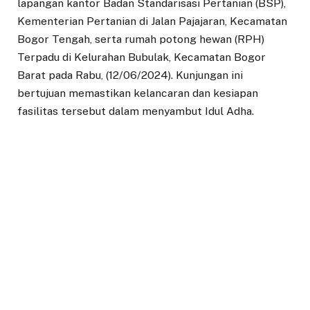
lapangan kantor Badan Standarisasi Pertanian (BSP),
Kementerian Pertanian di Jalan Pajajaran, Kecamatan
Bogor Tengah, serta rumah potong hewan (RPH)
Terpadu di Kelurahan Bubulak, Kecamatan Bogor
Barat pada Rabu, (12/06/2024). Kunjungan ini
bertujuan memastikan kelancaran dan kesiapan
fasilitas tersebut dalam menyambut Idul Adha.
Pusat penjualan hewan qurban ini dikelola oleh
Pemerintah Kota (Pemkot) Bogor bekerja sama
dengan Kementerian Pertanian (Kementan). Hery
Antasari menekankan pentingnya memperbanyak
pusat penjualan hewan qurban di Kota Bogor.
“Saat ini baru ada 11 pedagang besar. Diharapkan ke
depan pedagang yang berjualan di pinggir jalan dapat
masuk ke dalam pusat penjualan ini karena
retribusinya tidak mahal, hanya untuk kebersihan dan