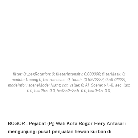
filter: 0; jpegRotation: 0; fileterIntensity: 0.000000; filterMask: 0;
module:1facing:0; hw-remosaic: 0; touch: (0.5972222, 0.5972222);
modeInfo: ; sceneMode: Night; cct_value: 0; AI_Scene: (-1, -1); aec_lux:
0.0; hist255: 0.0; hist252~255: 0.0; hist0~15: 0.0;
BOGOR – Pejabat (Pj) Wali Kota Bogor Hery Antasari
mengunjungi pusat penjualan hewan kurban di