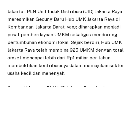
Jakarta – PLN Unit Induk Distribusi (UID) Jakarta Raya
meresmikan Gedung Baru Hub UMK Jakarta Raya di
Kembangan, Jakarta Barat, yang diharapkan menjadi
pusat pemberdayaan UMKM sekaligus mendorong
pertumbuhan ekonomi lokal. Sejak berdiri, Hub UMK
Jakarta Raya telah membina 925 UMKM dengan total
omzet mencapai lebih dari Rp1 miliar per tahun,
membuktikan kontribusinya dalam memajukan sektor
usaha kecil dan menengah.
General Manager PLN UID Jakarta Raya, Lasiran,
menyampaikan bahwa gedung baru ini dirancang
untuk mendukung pengembangan dan pemberdayaan
UMKM di wilayah Jakarta Raya.
“Kami percaya UMKM adalah pilar ekonomi Indonesia.