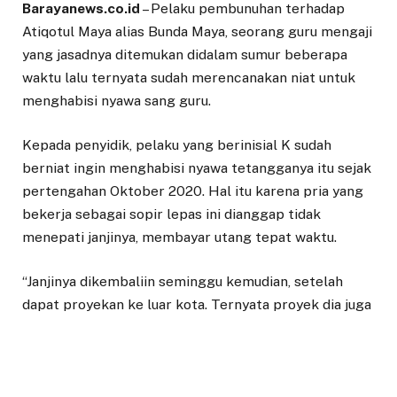
Barayanews.co.id
– Pelaku pembunuhan terhadap
Atiqotul Maya alias Bunda Maya, seorang guru mengaji
yang jasadnya ditemukan didalam sumur beberapa
waktu lalu ternyata sudah merencanakan niat untuk
menghabisi nyawa sang guru.
Kepada penyidik, pelaku yang berinisial K sudah
berniat ingin menghabisi nyawa tetangganya itu sejak
pertengahan Oktober 2020. Hal itu karena pria yang
bekerja sebagai sopir lepas ini dianggap tidak
menepati janjinya, membayar utang tepat waktu.
“Janjinya dikembaliin seminggu kemudian, setelah
dapat proyekan ke luar kota. Ternyata proyek dia juga
tidak dibayar, sementara korban nagih ke pelaku dan
bilang juga ke istrinya. Karena kesal jadi punya niat
ingin membunuh,” terang Kadek.