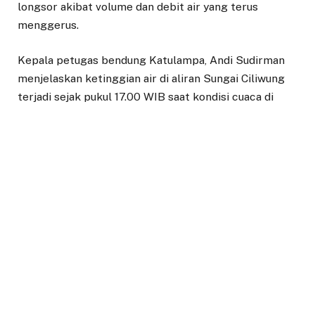
longsor akibat volume dan debit air yang terus
menggerus.
Kepala petugas bendung Katulampa, Andi Sudirman
menjelaskan ketinggian air di aliran Sungai Ciliwung
terjadi sejak pukul 17.00 WIB saat kondisi cuaca di
Kawasan Puncak hujan deras. Kemudian, Sekitar 40
menit berselamh, ketinggian air mencapai 40 cm.
“Sekitar pukul 17.53 WIB, ketinggian air meningkat 3
kali lipat menjadi 120 cm dengan status siaga 3.
Ketinggian air kembali meningkat pukul 17.58 menjadi
170 cm dengan status siaga 3,” paparnya.
Namun, kata dia, debit air meningkat drastis pada
pukul 18.04 WIB, menjadi 200 cm dengan status siaga
2.