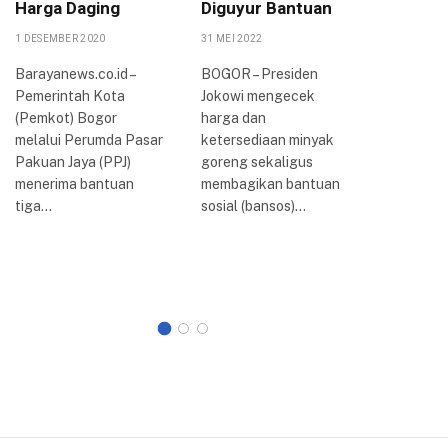
Harga Daging
Diguyur Bantuan
Papark
Pelayan
1 DESEMBER 2020
31 MEI 2022
Pening
Barayanews.co.id –
BOGOR – Presiden
Ekonom
Pemerintah Kota
Jokowi mengecek
23 AGUSTUS
(Pemkot) Bogor
harga dan
melalui Perumda Pasar
ketersediaan minyak
BOGOR – 
Pakuan Jaya (PPJ)
goreng sekaligus
berlangs
menerima bantuan
membagikan bantuan
kegiatan
tiga…
sosial (bansos)…
Nasional
Asosiasi
Kota Sel
Indonesi