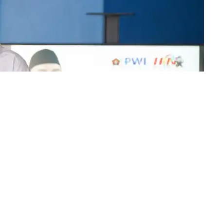
 (HPN) 2026 sekaligus HUT Persatuan Wartawan