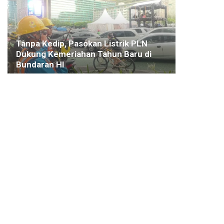
Tanpa Kedip, Pasokan Listrik PLN
Dukung Kemeriahan Tahun Baru di
Bundaran HI
16 JANUARI 2024
KOTA BOGOR
RPJMD Kota Bogor 2025–2029 Resmi
Disahkan
5 AGUSTUS 2025