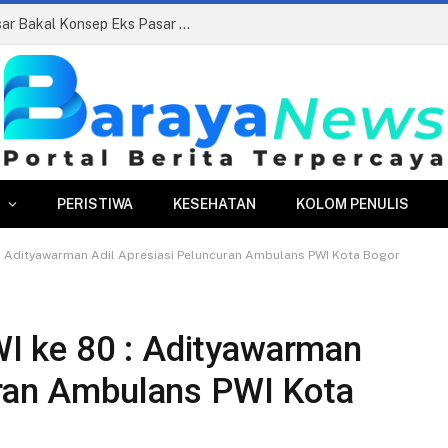
Siapkan Beauty Contest, Perumda Pasar Bakal Konsep Eks Pasar Bogor Jadi Kawasan Terpadu
PERISTIWA
KESEHATAN
KOLOM PENULIS
: Adityawarman Adil Apresiasi Peluncuran Ambulans PWI Kota Bogor
 ke 80 : Adityawarman
uran Ambulans PWI Kota