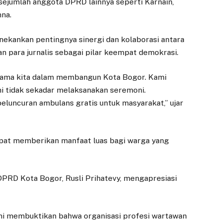
 sejumlah anggota DPRD lainnya seperti Karnain,
nna.
ekankan pentingnya sinergi dan kolaborasi antara
dan para jurnalis sebagai pilar keempat demokrasi.
l utama kita dalam membangun Kota Bogor. Kami
ni tidak sekadar melaksanakan seremoni.
 peluncuran ambulans gratis untuk masyarakat,” ujar
dapat memberikan manfaat luas bagi warga yang
DPRD Kota Bogor, Rusli Prihatevy, mengapresiasi
ni membuktikan bahwa organisasi profesi wartawan