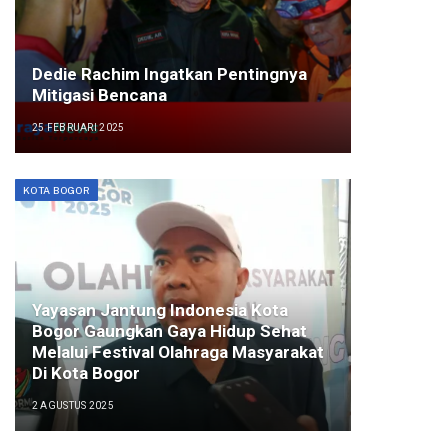
Dedie Rachim Ingatkan Pentingnya
Mitigasi Bencana
25 FEBRUARI 2025
KOTA BOGOR
Yayasan Jantung Indonesia Kota
Bogor Gaungkan Gaya Hidup Sehat
Melalui Festival Olahraga Masyarakat
Di Kota Bogor
2 AGUSTUS 2025