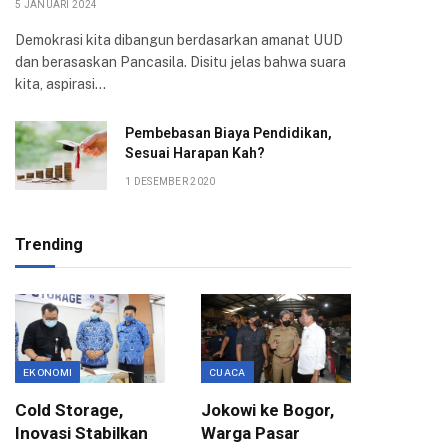
5 JANUARI 2024
Demokrasi kita dibangun berdasarkan amanat UUD
dan berasaskan Pancasila. Disitu jelas bahwa suara
kita, aspirasi…
Pembebasan Biaya Pendidikan,
Sesuai Harapan Kah?
1 DESEMBER 2020
Trending
EKONOMI
CUACA
EDUKASI
Cold Storage,
Jokowi ke Bogor,
Kunjun
Inovasi Stabilkan
Warga Pasar
Padang,