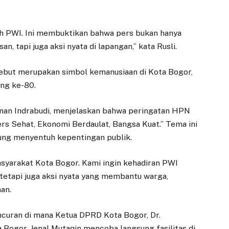
h PWI. Ini membuktikan bahwa pers bukan hanya
an, tapi juga aksi nyata di lapangan,” kata Rusli.
ebut merupakan simbol kemanusiaan di Kota Bogor,
ng ke-80.
rman Indrabudi, menjelaskan bahwa peringatan HPN
s Sehat, Ekonomi Berdaulat, Bangsa Kuat.” Tema ini
sung menyentuh kepentingan publik.
syarakat Kota Bogor. Kami ingin kehadiran PWI
 tetapi juga aksi nyata yang membantu warga,
an.
EKONOMI
DAERAH
Dedie Rachim
Trem di Kota
uncuran di mana Ketua DPRD Kota Bogor, Dr.
Dorong
Bogor Diuji Coba
 Bogor, Jenal Mutaqin mencoba langsung fasilitas di