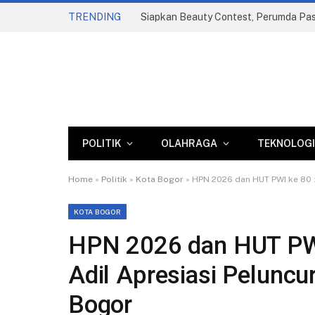
TRENDING
POLITIK
OLAHRAGA
TEKNOLOGI
Home
»
Politik
»
Kota Bogor
»
HPN 2026 dan HUT PWI ke 80 
KOTA BOGOR
HPN 2026 dan HUT PWI
Adil Apresiasi Pelunc
Bogor