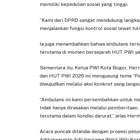
memiliki kepedulian sosial yang tinggi.
​”Kami dari DPRD sangat mendukung langka
menjalankan fungsi kontrol sosial lewat tulis
​Ia juga menambahkan bahwa ambulans ters
terutama di momen bersejarah HUT PWI ya
​Sementara itu, Ketua PWI Kota Bogor, He
dan HUT PWI 2026 ini mengusung tema “Per
diwujudkan melalui aksi konkret yang lang
​“Ambulans ini kami persembahkan untuk ma
tidak hanya dirasakan melalui pemberitaan,
terutama dalam kondisi darurat,” jelas Herm
​Acara puncak ditandai dengan prosesi pel
Adityawarman Adil bersama Wakil Wali Kota