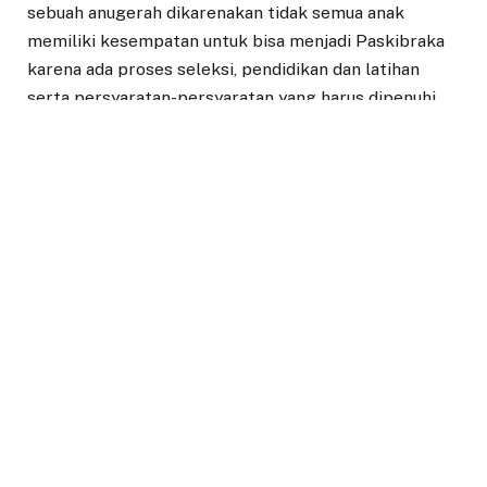
sebuah anugerah dikarenakan tidak semua anak
memiliki kesempatan untuk bisa menjadi Paskibraka
karena ada proses seleksi, pendidikan dan latihan
serta persyaratan-persyaratan yang harus dipenuhi,
diantaranya secara fisik dengan kriteria tinggi badan
tertentu, kesehatan dan kedisiplinan.
“Tahapannya ini semua dari awal ada pendaftaran,
kemudian seleksi dan terpilih 15 putra dan 15 puteri.
Proses seleksi ini dilakukan secara bertahap dan
setelah terpilih juga dilakukan latihan-latihan juga
secara berjenjang. Tahapan ini tidak mudah sehingga
ini merupakan anugerah karena tidak bisa sembarang
orang melaksanakan tugas ini,” katanya.
Pada kesempatan itu Syarifah juga menitipkan pesan
kepada orangtua untuk menjaga anak-anaknya tetap