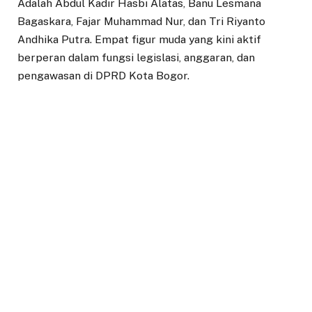
Adalah Abdul Kadir Hasbi Alatas, Banu Lesmana
Bagaskara, Fajar Muhammad Nur, dan Tri Riyanto
Andhika Putra. Empat figur muda yang kini aktif
berperan dalam fungsi legislasi, anggaran, dan
pengawasan di DPRD Kota Bogor.
• Abdul Kadir Hasbi Alatas – Anggota DPRD Kota
Bogor Termuda dengan kiprah melesat
Didapuk sebagai Dewan termuda di Kota Bogor.
Politisi Gerindra ini lahir dari dapil 2 Bogor Selatan,
usianya baru 22 tahun ketika dilantik pada Agustus
2024. Hasbi kini menjabat sebagai Ketua Komisi II
DPRD Kota Bogor. Komisi yang membidangi
perekonomian, keuangan daerah, dan pengelolaan
aset.
Sejak awal masa jabatannya, Hasbi aktif menyoroti