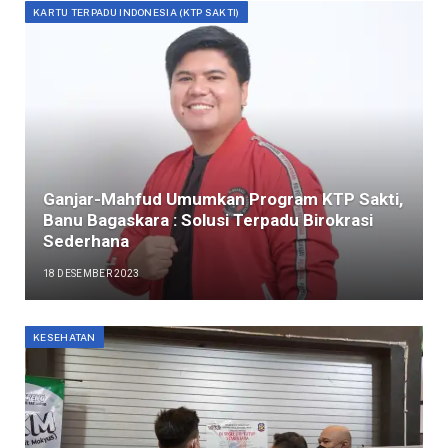
KARTU TERPADU INDONESIA (KTP SAKTI)
Ganjar-Mahfud Umumkan Program KTP Sakti,
Banu Bagaskara : Solusi Terpadu Birokrasi
Sederhana
18 DESEMBER 2023
KESEHATAN