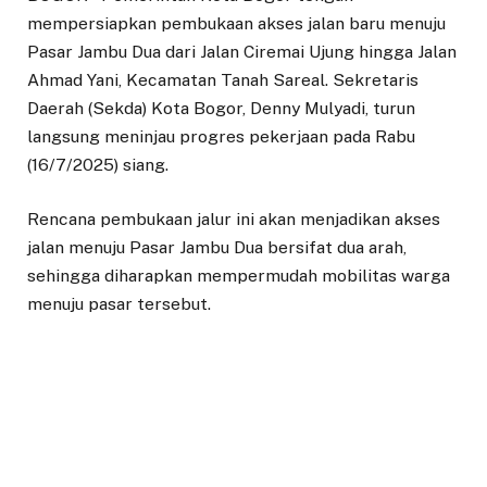
mempersiapkan pembukaan akses jalan baru menuju
Pasar Jambu Dua dari Jalan Ciremai Ujung hingga Jalan
Ahmad Yani, Kecamatan Tanah Sareal. Sekretaris
Daerah (Sekda) Kota Bogor, Denny Mulyadi, turun
langsung meninjau progres pekerjaan pada Rabu
(16/7/2025) siang.
Rencana pembukaan jalur ini akan menjadikan akses
jalan menuju Pasar Jambu Dua bersifat dua arah,
sehingga diharapkan mempermudah mobilitas warga
menuju pasar tersebut.
Direktur Utama Perumda Pasar Pakuan Jaya (PPJ)
Kota Bogor, Jenal Abidin, menyampaikan apresiasinya
atas perhatian pemerintah kota dalam memastikan
kesiapan jalur akses tersebut.