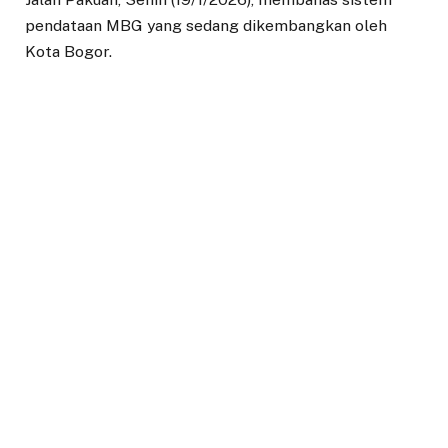
pendataan MBG yang sedang dikembangkan oleh
Kota Bogor.
Dedie Rachim mengungkapkan bahwa sistem
pendataan tersebut bukan hanya digunakan untuk
memonitor pelaksanaan MBG, tetapi juga memastikan
data penerima manfaat akurat.
“Pertemuan dengan Kepala Badan Gizi Nasional
membahas tentang sistem yang dikembangkan oleh
Kota Bogor. Sistem ini bukan hanya untuk memonitor,
tetapi juga kita bangun untuk memastikan bahwa
warga yang mendapatkan manfaat dari keberadaan
MBG ini betul-betul terdata dengan baik,” ujar Dedie
Rachim kepada awak media usai peringatan Isra Mi’raj
Nabi Muhammad SAW tahun 1447 Hijriah tingkat Kota
Bogor di Masjid Agung Al-Isra, Jalan Nyi Raja Permas,