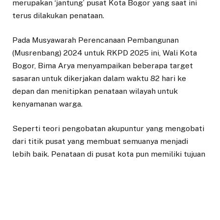
merupakan ‘jantung’ pusat Kota Bogor yang saat ini
terus dilakukan penataan.
Pada Musyawarah Perencanaan Pembangunan
(Musrenbang) 2024 untuk RKPD 2025 ini, Wali Kota
Bogor, Bima Arya menyampaikan beberapa target
sasaran untuk dikerjakan dalam waktu 82 hari ke
depan dan menitipkan penataan wilayah untuk
kenyamanan warga.
Seperti teori pengobatan akupuntur yang mengobati
dari titik pusat yang membuat semuanya menjadi
lebih baik. Penataan di pusat kota pun memiliki tujuan
yang sama.
“Ini yang menjadi dasar kenapa selama 10 tahun kita
fight, fokus ke pusat kota. Langsung dari pusat,
persoalan kita benahi di situ, yang lain kemudian akan