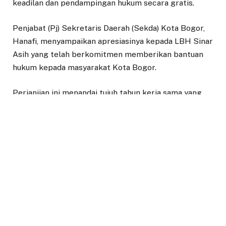
keadilan dan pendampingan hukum secara gratis.
Penjabat (Pj) Sekretaris Daerah (Sekda) Kota Bogor,
Hanafi, menyampaikan apresiasinya kepada LBH Sinar
Asih yang telah berkomitmen memberikan bantuan
hukum kepada masyarakat Kota Bogor.
Perjanjian ini menandai tujuh tahun kerja sama yang
telah terjalin antara Pemkot Bogor dengan LBH Sinar
Asih.
Hanafi menekankan, bahwa pemerintah harus
melakukan berbagai tindakan preventif agar
masyarakat mendapatkan perlindungan hukum yang
layak. Ia juga menegaskan bahwa perjanjian kerja
sama ini bertujuan melindungi masyarakat miskin dari
potensi eksploitasi dan ketidakadilan hukum.